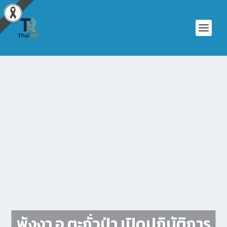
พังงา อ.ตะกั่วป่า เปิดปฏิบัติการ