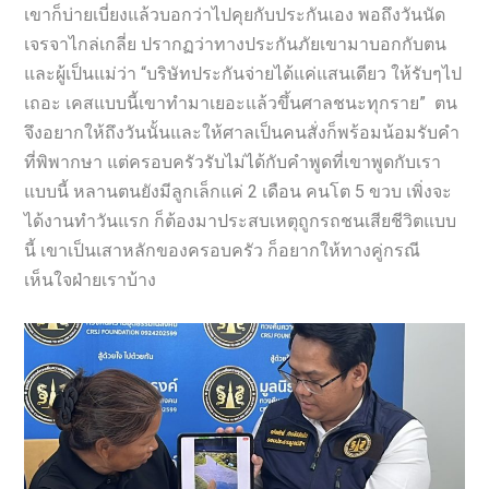
เขาก็บ่ายเบี่ยงแล้วบอกว่าไปคุยกับประกันเอง พอถึงวันนัด
เจรจาไกล่เกลี่ย ปรากฏว่าทางประกันภัยเขามาบอกกับตน
และผู้เป็นแม่ว่า “บริษัทประกันจ่ายได้แค่แสนเดียว ให้รับๆไป
เถอะ เคสแบบนี้เขาทำมาเยอะแล้วขึ้นศาลชนะทุกราย” ตน
จึงอยากให้ถึงวันนั้นและให้ศาลเป็นคนสั่งก็พร้อมน้อมรับคำ
ที่พิพากษา แต่ครอบครัวรับไม่ได้กับคำพูดที่เขาพูดกับเรา
แบบนี้ หลานตนยังมีลูกเล็กแค่ 2 เดือน คนโต 5 ขวบ เพิ่งจะ
ได้งานทำวันแรก ก็ต้องมาประสบเหตุถูกรถชนเสียชีวิตแบบ
นี้ เขาเป็นเสาหลักของครอบครัว ก็อยากให้ทางคู่กรณี
เห็นใจฝ่ายเราบ้าง