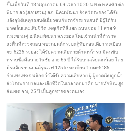
ขึ้นเมื่อวันที่ 18 พฤษภาคม 69 เวลา 10.30 น.พ.ต.ท.ธงชัย ต่อ
พิมาย สว.(สอบสวน) สภ. นิคมพัฒนา จังหวัดระยอง ได้รับ
แจ้งอุบัติเหตุรถยนต์เฉี่ยวชนกับรถจักรยานยนต์ มีผู้ได้รับ
บาดเจ็บและเสียชีวิต เหตุเกิดที่สี่แยก ถนนชอย 11 สาย 9
ต.มะขามคู่ อ,นิคมพัฒนา จ.ระยอง โดยเจ้าหน้าที่ตำรวจ
ลงพื้นที่ตรวจสอบ พบรถยนต์กระบะตู้ทึบตอนเดียว ทะเบียน
ผธ-6226 ระยอง ได้รับความเสียหายด้านหน้ารถ มีคนขับ
ทราบชื่อคือนายวันชัย อายุ 65 ปี ได้รับบาดเจ็บเล็กน้อย โดย
มีรถจักรยานยนต์รุ่นเวฟ 125 le ทะเบียน 1 กฒ-5185
กำแพงเพชร พลิกคว่ำได้รับความเสียหาย ผู้ ผู้บาดเจ็บถูกน้ำ
ส่งโรงพยาบาลและเสียชีวิตในเวลาต่อมาคือ นายทักษิณ สูง
สันเขต อายุ 25 ปี เป็นลูกชายของตนเอง