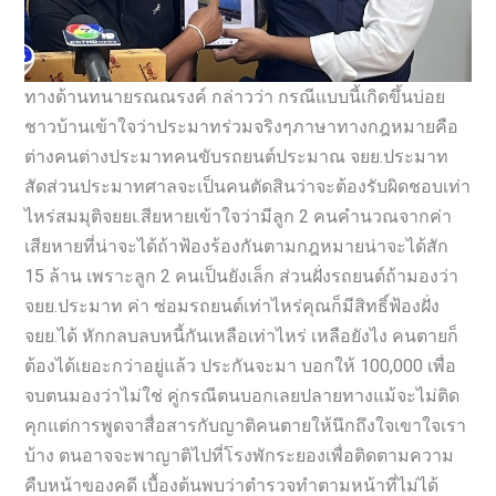
ทางด้านทนายรณณรงค์ กล่าวว่า กรณีแบบนี้เกิดขึ้นบ่อย
ชาวบ้านเข้าใจว่าประมาทร่วมจริงๆภาษาทางกฎหมายคือ
ต่างคนต่างประมาทคนขับรถยนต์ประมาณ จยย.ประมาท
สัดส่วนประมาทศาลจะเป็นคนตัดสินว่าจะต้องรับผิดชอบเท่า
ไหร่สมมุติจยยเ.สียหายเข้าใจว่ามีลูก 2 คนคำนวณจากค่า
เสียหายที่น่าจะได้ถ้าฟ้องร้องกันตามกฎหมายน่าจะได้สัก
15 ล้าน เพราะลูก 2 คนเป็นยังเล็ก ส่วนฝั่งรถยนต์ถ้ามองว่า
จยย.ประมาท ค่า ซ่อมรถยนต์เท่าไหร่คุณก็มีสิทธิ์ฟ้องฝั่ง
จยย.ได้ หักกลบลบหนี้กันเหลือเท่าไหร่ เหลือยังไง คนตายก็
ต้องได้เยอะกว่าอยู่แล้ว ประกันจะมา บอกให้ 100,000 เพื่อ
จบตนมองว่าไม่ใช่ คู่กรณีตนบอกเลยปลายทางแม้จะไม่ติด
คุกแต่การพูดจาสื่อสารกับญาติคนตายให้นึกถึงใจเขาใจเรา
บ้าง ตนอาจจะพาญาติไปที่โรงพักระยองเพื่อติดตามความ
คืบหน้าของคดี เบื้องต้นพบว่าตำรวจทำตามหน้าที่ไม่ได้