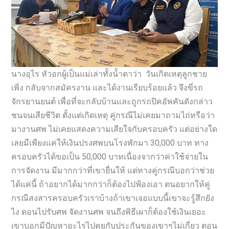
นางอุไร หัวอกผู้เป็นแม่เล่าทั้งน้ำตาว่า วันเกิดเหตุลูกชาย
เพิ่ง กลับจากสมัครงาน และได้งานเรียบร้อยแล้ว จึงขี่รถ
จักรยานยนต์ เพื่อที่จะกลับบ้านและถูกรถปิคอัพคันดังกล่าว
ชนจนเสียชีวิต ตั้งแต่เกิดเหตุ คู่กรณีไม่เคยมาถามไถ่หรือว่า
มางานศพ ไม่เคยแสดงความเสียใจกับครอบครัว แต่อย่างใด
เลยมีเพียงแค่ให้เงินปรงศพบนโรงพักมา 30,000 บาท ทาง
ครอบครัวได้ขอเป็น 50,000 บาทเนื่องจากว่าค่าใช้จ่ายใน
การจัดงาน มีมากกว่าที่เขายื่นให้ แต่ทางคู่กรณีบอกว่าช่วย
ได้แค่นี้ ถ้าอยากได้มากกว่าก็ต้องไปฟ้องเอา ตนอยากให้คู่
กรณีสงสารครอบครัวเราบ้างถ้าเขาเจอแบบนี้เขาจะรู้สึกยัง
ไง ตอนไปรับศพ จัดงานศพ จนถึงพิธีเผาก็ต้องใช้เงินเยอะ
เขาบอกมีปัญหาอะไรไปคุยกับประกันของเขาๆไม่เกี่ยว ตอน