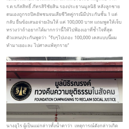
ร.ต.รภัสสิทธิ์ ภัทรสิริชัยสิน รองประธานมูลนิธิ หลังลูกชาย
ตนเองถูกรถปิคอัพชนจนเสียชีวิตคู่กรณีมีประกันชั้น 1 แต่
กลับ ยื่นข้อเสนอจ่ายเงินให้ แค่ 100,000 บาท แถมพูดให้เจ็บ
ทรวงว่าถ้าอยากได้มากกว่านี้ให้ไปฟ้องเอาที่ช้ำใจที่สุด
ตัวแทนประกันพูดว่า “รับๆไปเถอะ 100,000 เคสแบบนี้ผม
ทำมาเยอะละ ไปศาลแพ้ทุกราย”
นางอุไร ผู้เป็นแม่กล่าวทั้งน้ำตาว่า เหตุการณ์ดังกล่าวเกิด