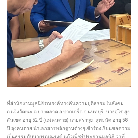
ที่สำนักงานมูลนิธิรณรงค์ทวงคืนความยุติธรรมในสังคม
ถ.แจ้งวัฒนะ ต.บางตลาด อ.ปากเกร็ด จ.นนทบุรี นางอุไร สูง
สันเขต อายุ 52 ปี (แม่คนตาย) นายศราวุธ สุพะนัต อายุ 58
ปี ลุงคนตาย นำเอกสารหลักฐานต่างๆเข้าร้องเรียนขอความ
เป็นธรรมกับนายรณณรงค์ แก้วเพ็ชร์ประธานมูลนิธิ ว่าที่