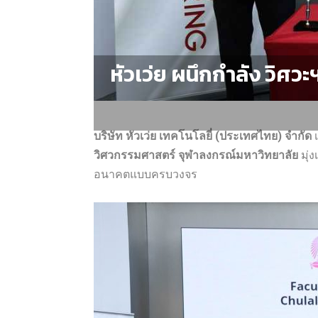
หัวเว่ย ผนึกกำลัง วิศว
บริษัท หัวเว่ย เทคโนโลยี่ (ประเทศไทย) จำกัด
เ
วิศวกรรมศาสตร์ จุฬาลงกรณ์มหาวิทยาลัย
มุ่
อนาคตแบบครบวงจร