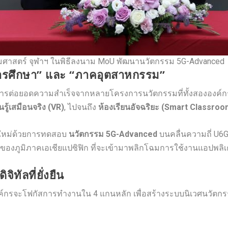
รมศาสตร์ จุฬาฯ ในพิธีลงนาม MoU พัฒนานวัตกรรม 5G-Advanced
รศึกษา” และ “ภาคอุตสาหกรรม”
่เป็นการต่อยอดความสำเร็จจากหลายโครงการนวัตกรรมที่ทั้งสององค์กร
ู้เสมือนจริง (VR)
, ไปจนถึง
ห้องเรียนอัจฉริยะ (Smart Classroo
ิติใหม่ด้วยการทดสอบ
นวัตกรรม 5G-Advanced
บนคลื่นความถี่ U6
ของภูมิภาคเอเชียแปซิฟิก ที่จะเข้ามาพลิกโฉมการใช้งานแอปพลิ
ิทัลที่ยั่งยืน
งค์กรจะโฟกัสการทำงานใน 4 แกนหลัก เพื่อสร้างระบบนิเวศนวัตกรรม