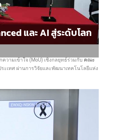
nced และ AI สู่ระดับโลก
ความเข้าใจ (MoU) เชิงกลยุทธ์ร่วมกับ
คณะ
) ของประเทศ ผ่านการวิจัยและพัฒนาเทคโนโลยีแห่ง