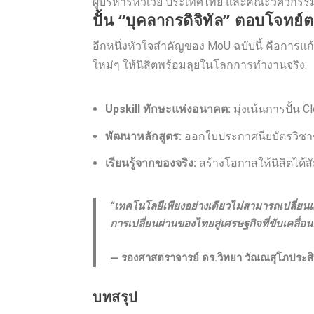
ผู้บริหารหัวเว่ย ประเทศไทย และคณะวิศวกร
ปั้น “บุคลากรดิจิทัล” ตอบโจทย
อีกหนึ่งหัวใจสำคัญของ MoU ฉบับนี้ คือการ
ใหม่ๆ ให้นิสิตพร้อมลุยในโลกการทำงานจริง:
Upskill ทักษะแห่งอนาคต:
มุ่งเน้นการปั้น 
พัฒนาหลักสูตร:
ออกใบประกาศนียบัตรวิชาชีพ
เรียนรู้จากของจริง:
สร้างโอกาสให้นิสิตได้
“เทคโนโลยีเพียงอย่างเดียวไม่สามารถเปลี่ยนแ
การเปลี่ยนผ่านของไทยสู่เศรษฐกิจที่ขับเคลื่อ
— รองศาสตราจารย์ ดร.วิทยา วัณณสุโภประสิท
บทสรุป