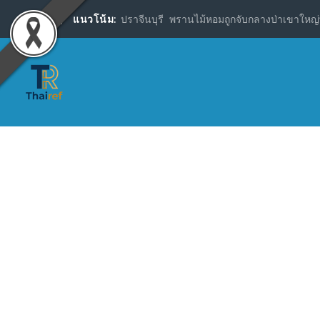
แนวโน้ม:
ปราจีนบุรี พรานไม้หอมถูกจับกลางป่าเขาใหญ่พ