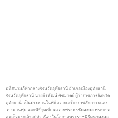
อที่สนามกีฬากลางจังหวัดอุทัยธานี อำเภอเมืองอุทัยธานี
จังหวัดอุทัยธานี นายธีรพัฒน์ คัชมาตย์ ผู้ว่าราชการจังหวัด
อุทัยธานี เป็นประธานในพิธีถวายเครื่องราชสักการะและ
วางพานพุ่ม และพิธีจุดเทียนถวายพระพรชัยมงคล พระบาท
สมเด็จพระเจ้าอยู่หัว เนื่องในโอกาสพระราชพิธีมหามงคล