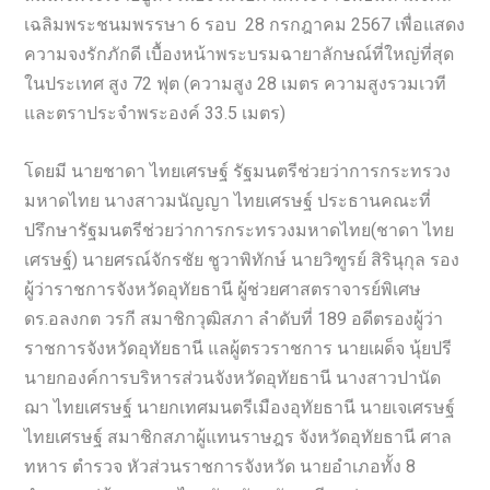
เฉลิมพระชนมพรรษา 6 รอบ 28 กรกฎาคม 2567 เพื่อแสดง
ความจงรักภักดี เบื้องหน้าพระบรมฉายาลักษณ์ที่ใหญ่ที่สุด
ในประเทศ สูง 72 ฟุต (ความสูง 28 เมตร ความสูงรวมเวที
และตราประจำพระองค์ 33.5 เมตร)
โดยมี นายชาดา ไทยเศรษฐ์ รัฐมนตรีช่วยว่าการกระทรวง
มหาดไทย นางสาวมนัญญา ไทยเศรษฐ์ ประธานคณะที่
ปรึกษารัฐมนตรีช่วยว่าการกระทรวงมหาดไทย(ชาดา ไทย
เศรษฐ์) นายศรณ์จักรชัย ชูวาพิทักษ์ นายวิฑูรย์ สิรินุกุล รอง
ผู้ว่าราชการจังหวัดอุทัยธานี ผู้ช่วยศาสตราจารย์พิเศษ
ดร.อลงกต วรกี สมาชิกวุฒิสภา ลำดับที่ 189 อดีตรองผู้ว่า
ราชการจังหวัดอุทัยธานี แลผู้ตรวราชการ นายเผด็จ นุ้ยปรี
นายกองค์การบริหารส่วนจังหวัดอุทัยธานี นางสาวปานัด
ฌา ไทยเศรษฐ์ นายกเทศมนตรีเมืองอุทัยธานี นายเจเศรษฐ์
ไทยเศรษฐ์ สมาชิกสภาผู้แทนราษฎร จังหวัดอุทัยธานี ศาล
ทหาร ตำรวจ หัวส่วนราชการจังหวัด นายอำเภอทั้ง 8