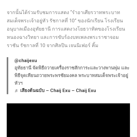
จากนั้นได้ร่วมรับชมการแสดง “รำอาเศียรวาทพระบาท
สมเด็จพระเจ้าอยู่หัว รัชกาลที่ 10” ของนักเรียน โรงเรียน
อนุบาลเมืองอุทัยธานี การแสดงวงโยธวาทิตของโรงเรียน
หนองฉางวิทยา และการขับร้องบทเพลงพระราชาจอม
ราชัน รัชกาลที่ 10 จากศิลปิน เจนนิเฟอร์ คิ้ม
@chaijexu
อุทัยธานี จัดพิธีถวายเครื่องราชสักการะและวางพานพุ่ม และ
พิธีจุดเทียนถวายพระพรชัยมงคล พระบาทสมเด็จพระเจ้าอยู่
หัวฯ
♬ เสียงต้นฉบับ – Chaij Exu – Chaij Exu