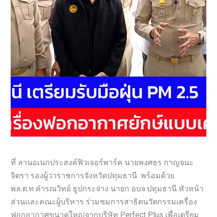
ที่ ลานอเนกประสงค์ฟิวเจอร์พาร์ค นายพงศธร กาญจนะ
จิตรา รองผู้ว่าราชการจังหวัดปทุมธานี พร้อมด้วย
พล.ต.ท.คำรณวิทย์ ธูปกระจ่าง นายก อบจ.ปทุมธานี หัวหน้า
ส่วนและคณะผู้บริหาร ร่วมชมการสาธิตนวัตกรรมเครื่อง
ฟอกอากาศขนาดใหญ่จากบริษัท Perfect Plus เพื่อเตรียม