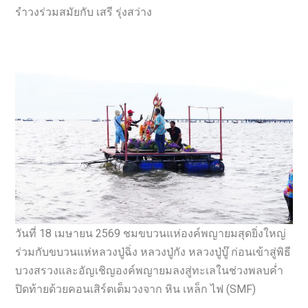
รำวงร่วมสมัยกับ เสรี รุ่งสว่าง
วันที่ 18 เมษายน 2569 ชมขบวนแห่องค์พญายมสุดยิ่งใหญ่
ร่วมกับขบวนแห่หลวงปู่ฉิ่ง หลวงปู่กัง หลวงปู่บู๊ ก่อนเข้าสู่พิธี
บวงสรวงและอัญเชิญองค์พญายมลงสู่ทะเลในช่วงพลบค่ำ
ปิดท้ายด้วยคอนเสิร์ตเต็มวงจาก หิน เหล็ก ไฟ (SMF)