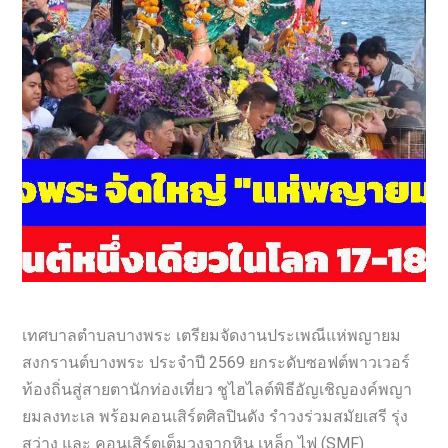
เทศบาลตำบลบางพระ เตรียมจัดงานประเพณีแห่พญายม
สงกรานต์บางพระ ประจำปี 2569 ยกระดับซอฟต์พาวเวอร์
ท้องถิ่นสู่สายตานักท่องเที่ยว ชูไฮไลต์พิธีอัญเชิญองค์พญา
ยมลงทะเล พร้อมคอนเสิร์ตศิลปินดัง รำวงร่วมสมัยเสรี รุ่ง
สว่าง และ คอนเสิร์ตเต็มวงจากหิน เหล็ก ไฟ (SMF)