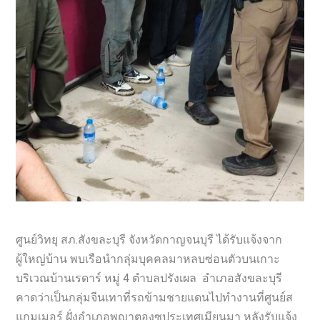
ศูนย์วิทยุ สภ.สังขละบุรี จังหวัดกาญจนบุรี ได้รับแจ้งจาก
ผู้ใหญ่บ้าน พบเรือนำกลุ่มบุคคลมาหลบซ่อนตัวบนเกาะ
บริเวณบ้านเรดาร์ หมู่ 4 ตำบลปรังเผล อำเภอสังขละบุรี
คาดว่าเป็นกลุ่มจีนเทาที่รถข้ามชายแดนไปทำงานที่ศูนย์ส
แกมเมอร์ ฝั่งอำเภอพญาตองซูประเทศเมียนมา หลังรับแจ้ง