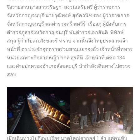
จึงรายงานนางสาววริษฐา สงวนเสริมศรี ผู้ว่าราชการ
จังหวัดกาญจนบุรี นายวุฒิพงษ์ สุภัควนิช รอง ผู้ว่าราชการ
จังหวัดกาญจนบุรี พลตำรวจตรี พศวีร์ เรืองภู่ ผู้บังคับการ
ตำรวจภูธรจังหวัดกาญจนบุรี พันตำรวจเอกสันติ พิทักษ์
สกุล ผู้กำกับสภ.สังขละรี ทราบ จากนั้นจึงวิทยุประสานเจ้า
หน้าที่ ตร.ประจำจุดตรวจร่วมสามแยกจงอั่ว เจ้าหน้าที่ทหาร
หน่วยเฉพาะกิจลาดหญ้า กกล.สุรสีห์ เจ้าหน้าที่ ตชด.134
และฝ่ายปกครองอำเภอสังขละบุรี นำกำลังเดินทางไปตรวจ
สอบ
เมื่อเดินทางไปถึงพบเรือขนาดใหญ่จากอยู่ 1 ลำ แต่คนขับ