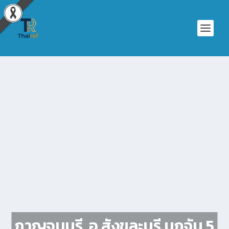
กาญจนบุรี อ.สังขละบุรี บุกจับ 5