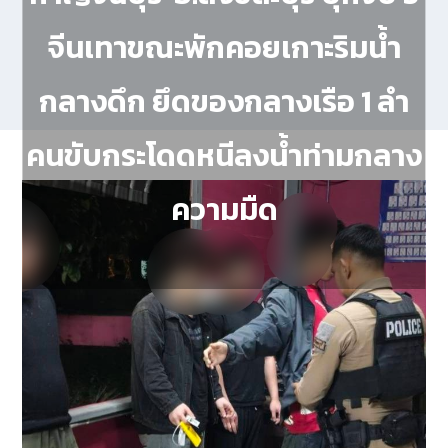
จีนเทาขณะพักคอยเกาะริมน้ำ
กลางดึก ยึดของกลางเรือ 1 ลำ
คนขับกระโดดหนีลงน้ำท่ามกลาง
ความมืด