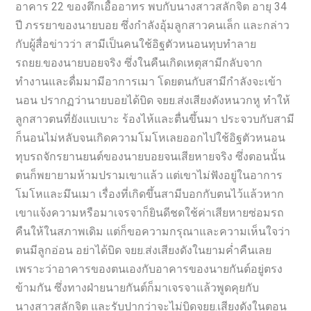
อาคาร 22 ของตึกเอื้ออาทร พบกับนางสาวสลักจิต อายุ 34
ปี ภรรยาของนายบอย ซึ่งกำลังอุ้มลูกสาวคนเล็ก และกล่าว
กับผู้สื่อข่าวว่า สามีเป็นคนใช้อิฐตัวหนอนทุบทำลาย
รถยย.ของนายบอยจริง ซึ่งในคืนเกิดเหตุสามีกลับจาก
ทำงานและดื่มมามีอาการเมา โดยตนกับสามีกำลังจะเข้า
นอน ปรากฏว่านายบอยได้บิด จยย.ส่งเสียงดังหนวกหู ทำให้
ลูกสาวตนที่ยังแบเบาะ ร้องไห้และตื่นขึ้นมา ประจวบกับสามี
ก็นอนไม่หลับจนเกิดความโมโหเลยออกไปใช้อิฐตัวหนอน
ทุบรถจักรยานยนต์ของนายบอยจนเสียหายจริง ซึ่งตอนนั้น
ตนก็พยายามห้ามปรามเขาแล้ว แต่เขาไม่ฟังอยู่ในอาการ
โมโหและมึนเมา เรื่องที่เกิดขึ้นสามีบอกกับตนไว้แล้วหาก
เขาแจ้งความหรือมาเจรจาก็ยินดีชดใช้ค่าเสียหายซ่อมรถ
คืนให้ในสภาพเดิม แต่ก็ขอความกรุณาและความเห็นใจว่า
ตนมีลูกอ่อน อย่าได้บิด จยย.ส่งเสียงดังในยามค่ำคืนเลย
เพราะว่าอาคารของตนเองกับอาคารของนายกันต์อยู่ตรง
ข้ามกัน ซึ่งทางฝ่ายนายกันต์ก็มาเจรจาแล้วพูดคุยกับ
นางสาวสลักจิต และรับปากว่าจะไม่บิดจยย.เสียงดังในตอน