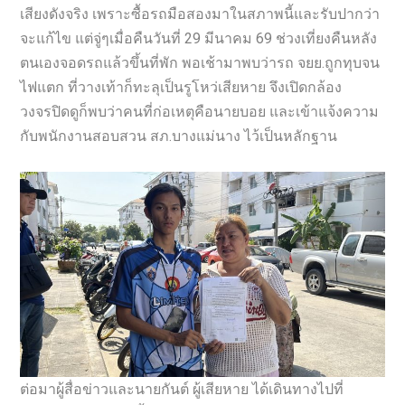
เสียงดังจริง เพราะซื้อรถมือสองมาในสภาพนี้และรับปากว่า
จะแก้ไข แต่จู่ๆเมื่อคืนวันที่ 29 มีนาคม 69 ช่วงเที่ยงคืนหลัง
ตนเองจอดรถแล้วขึ้นที่พัก พอเช้ามาพบว่ารถ จยย.ถูกทุบจน
ไฟแตก ที่วางเท้าก็ทะลุเป็นรูโหว่เสียหาย จึงเปิดกล้อง
วงจรปิดดูก็พบว่าคนที่ก่อเหตุคือนายบอย และเข้าแจ้งความ
กับพนักงานสอบสวน สภ.บางแม่นาง ไว้เป็นหลักฐาน
ต่อมาผู้สื่อข่าวและนายกันต์ ผู้เสียหาย ได้เดินทางไปที่