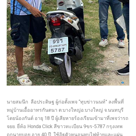
นายสมนึก ลือประดิษฐ ผู้ก่อตั้งเพจ “ทุบข่าวนนท์” ลงพื้นที่
หมู่บ้านเอื้ออาทรกันตนา ต.บางใหญ่อ.บางใหญ่ จ.นนทบุรี
โดยน้องกันต์ อายุ 18 ปี ผู้เสียหายร้องเรียนเข้ามาที่เพจว่ารถ
จยย. ยี่ห้อ Honda Click สีขาวทะเบียน 9ขร-5787 กรุงเทพ
ถูกนายบอย อายุ 40 ปี ใช้อิฐตัวหนอนทุบไฟท้ายและแผ่น