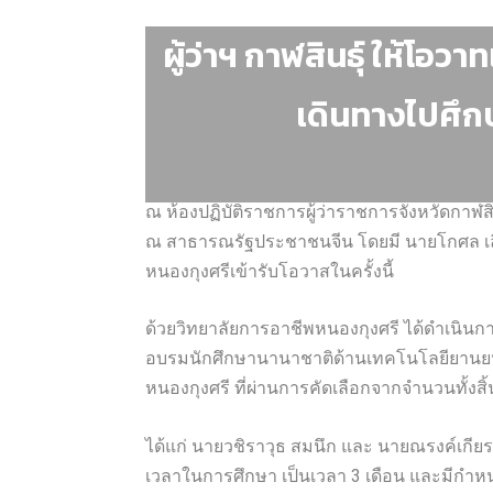
ผู้ว่าฯ กาฬสินธุ์ ให้โ
เดินทางไปศึก
ณ ห้องปฏิบัติราชการผู้ว่าราชการจังหวัดกาฬสิ
ณ สาธารณรัฐประชาชนจีน โดยมี นายโกศล เลิศ
หนองกุงศรีเข้ารับโอวาสในครั้งนี้
ด้วยวิทยาลัยการอาชีพหนองกุงศรี ได้ดำเนินก
อบรมนักศึกษานานาชาติด้านเทคโนโลยียานยน
หนองกุงศรี ที่ผ่านการคัดเลือกจากจำนวนทั้งส
ได้แก่ นายวชิราวุธ สมนึก และ นายณรงค์เกียร
เวลาในการศึกษา เป็นเวลา 3 เดือน และมีกำห