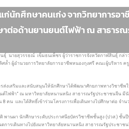
อวาทแก่นักศึกษาคนเก่ง จากวิทยาการอ
ษาต่อด้านยานยนต์ไฟฟ้า ณ สาธารณ
นธุ์ นายสุวรรธณ์ เข็มธนเพ็ชร ผู้ว่าราชการจังหวัดกาฬสินธุ์ กล่
ล้ำ ผู้อำนวยการวิทยาลัยการอาชีพหนองกุงศรี คณะผู้บริหาร คร
ารส่งเสริมและสนับสนุนให้นักศึกษาได้พัฒนาศักยภาพทางวิชาชีพใ
ต์ไฟฟ้า” ณ มหาวิทยาลัยหนานหนิง สาธารณรัฐประชาชนจีน มีนัก
ิ้น 8 คน และได้สิทธิ์เข้าร่วมโครงการเพื่อเดินทางไปศึกษาต่อ จำ
ติ พานผา นักศึกษาระดับประกาศนียบัตรวิชาชีพชั้นสูง (ปวส.) ชั้น
นดการเดินทางไปยังมหาวิทยาลัยหนานหนิง สาธารณรัฐประชาชนจีน ใ