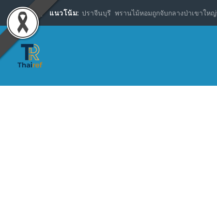
แนวโน้ม:
ปราจีนบุรี พรานไม้หอมถูกจับกลางป่าเขาใหญ่พ