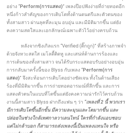
อย่าง “
Perform(การแสดง)
” เพลงป๊อปฟังง่ายที่ถ่ายทอดอีก
หนึ่งก้าวสำคัญของการเติบโตทั้งด้านดนตรีและตัวตนของ
ทั้งสามสาว ผ่านลุคที่ละมุน อบอุ่น และมีมิติมากขึ้น แต่ยัง
คงความสดใสและเอกลักษณ์เฉพาะตัวไว้อย่างครบถ้วน
หลังจากซิงเกิลแรก “Verified (ติ๊กถูก)” ที่สร้างภาพจำ
ด้วยจังหวะสดใส เมโลดี้ติดหู และเสน่ห์ด้านการร้องและ
การเต้นของทั้งสามสาว จนได้รับกระแสตอบรับอย่างอบอุ่น
การกลับมาครั้งนี้ของ Blyss กับเพลง “
Perform(การ
แสดง)
” จึงสะท้อนการเติบโตอย่างชัดเจน ทั้งในด้านเสียง
ร้องที่มีมิติมากขึ้น การถ่ายทอดอารมณ์ที่ลึกขึ้น และการ
แสดงตัวตนในแบบที่โตขึ้นแต่ยังคงความน่ารักไว้ครบถ้วน
งานนี้สามสาว Blyss ฝากถึงแฟน ๆ ว่า
“เพลงที่ 2 นี้ พวกเรา
มีการเติบโตขึ้นอีกขั้น มีความละมุนและโตมากขึ้น และ
ปล่อยในช่วงใกล้เทศกาลวาเลนไทน์ ใครที่กำลังแอบชอบ
แต่ไม่กล้าบอก ก็สามารถส่งเพลงนี้เป็นเพลงแทนใจ หรือ