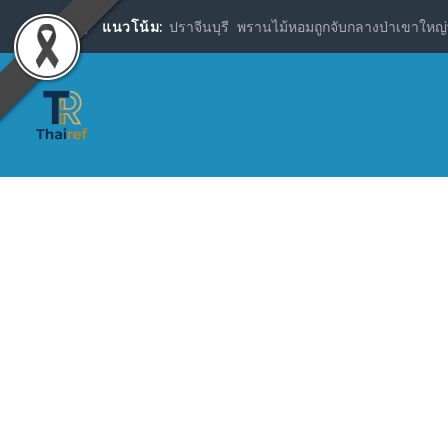
แนวโน้ม:
ปราจีนบุรี พรานไม้หอมถูกจับกลางป่าเขาใหญ่พ