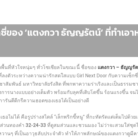
กซี่ของ ‘แตงกวา ธัญญรัตน์’ ที่ทำเอา
้นที่หัวใจหนุ่มๆ ทั่วโซเชียลในขณะนี้ ชื่อของ
แตงกวา – ธัญญรัต
่ลงตัวระหว่างความน่ารักสดใสแบบ Girl Next Door กับความเซ็กซี่เย
ันธ์ มหาวิทยาลัยรังสิต ที่พกพาความร่าเริงและเป็นธรรมชาติมาเ
งการนางแบบอย่างเต็มตัว พร้อมกับลุคที่เติบโตขึ้น ร้อนแรงขึ้น จ
องการันตีดีกรีความฮอตของเธอได้เป็นอย่างดี
่ได้ คือรูปร่างสไตล์ “เล็กพริกขี้หนู” ที่กะทัดรัดแต่เต็มไปด้วยเส
ดส่วนทองคำ
32-24-33
ที่ดูสมส่วนและชวนมอง ไม่ว่าจะสวมใส่ชุด
านๆ ที่เป็นอาวุธลับประจำตัว ทำให้ภาพลักษณ์ของแตงกวาดูมีความ