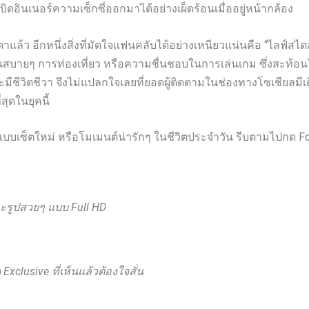
อินเนอร์ความเซ็กซี่ออกมาได้อย่างเผ็ดร้อนเมื่ออยู่หน้ากล้อง
ว อีกหนึ่งสิ่งที่มัดใจแฟนคลับได้อย่างเหนียวแน่นคือ “ไลฟ์สไตล
นวันสบายๆ การท่องเที่ยว หรือความชื่นชอบในการเล่นเกม ซึ่งสะท้อ
มีชีวิตชีวา จึงไม่แปลกใจเลยที่ยอดผู้ติดตามในช่องทางโซเชียลมีเดี
ุดในยุคนี้
เซ็ตใหม่ หรือโมเมนต์น่ารักๆ ในชีวิตประจำวัน รีบตามไปกด Fol
ะรูปสวยๆ แบบ Full HD
xclusive ที่เห็นแล้วต้องใจสั่น