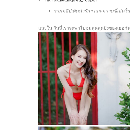
รวมคลิปเต้นน่ารักๆ และความขี้เล่นใน
และใน วันนี้เราจะพาไปชมลุคสุดปังของเธอกัน