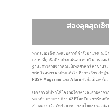
ส่องลุคสุดเซ็
หากจะเอ่ยถึงนางแบบสาวที่กำลังมาแรงและยึดพื
แรกๆ ที่ถูกนึกถึงอย่างแน่นอน เธอคือส่วนผสมที
ฐานะสาวสวยจากคณะนิเทศศาสตร์ สาขาประชาสัมพ
ขวัญใจมหาชนอย่างแท้จริง คือการก้าวเข้าสู่ว
RUSH Magazine
และ
A’lure
ซึ่งถือเป็นเครื่
เอกลักษณ์ที่ทำให้ใครต่อใครต่างละสายตาจากเธอไม
หนักตัวเบาสบายเพียง
42 กิโลกรัม
มาพร้อมสั
สว่างออร่าจับ ตัดกับดวงตากลมโตและรอยยิ้มหว