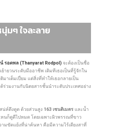
หนุ่มๆ ใจละลาย
น์ รอดพล (Thanyarat Rodpol)
จะต้องเป็นชื่อ
้ายวนระดับมืออาชีพ เดิมทีเธอเป็นที่รู้จักใน
ต็มเปี่ยม แต่สิ่งที่ทำให้เธอกลายเป็น
นได้ร่วมงานกับนิตยสารชั้นนำระดับประเทศอย่าง
น่ห์ดึงดูด ด้วยส่วนสูง
163 เซนติเมตร
และน้ำ
ไหนก็ดูดีไปหมด โดยเฉพาะผิวพรรณที่ขาว
ขัดแย้งที่น่าค้นหา คือมีความไร้เดียงสาที่