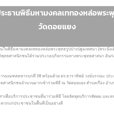
เป็นประธานพิธีมหามงคลเททองหล่อพร
วัดดอยแยง
นในพิธีมหามงคลเททองหล่อพระพุทธรูปปางปฐมเทศนา (พระนั่งเมือ
าสให้พุทธศาสนิกชนได้ร่วมประกอบกิจกรรมทางพระพุทธศาสนา อันก่
ังคับการมณฑลทหารบกที่ 38 พร้อมด้วย ดร.ธาราทิพย์ วงษ์บรรณะ
พุทธศาสนิกชนจำนวนมากเข้าร่วมพิธี ณ วัดดอยแยง ตำบลเรือง อำเภ
าสาเพื่อบริการประชาชนที่มาร่วมพิธี โดยจัดชุดบริการตัดผม และห
วกแก่ประชาชนในพื้นที่เป็นอย่างดี