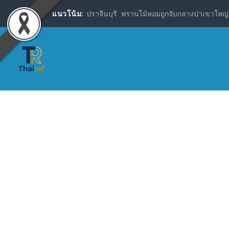
แนวโน้ม:
ปราจีนบุรี พรานไม้หอมถูกจับกลางป่าเขาใหญ่พ