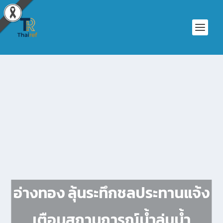
อ่างทอง ลุ้นระทึกชลประทานแจ้ง
เตือนสถานการณ์น้ำลุ่มน้ำ