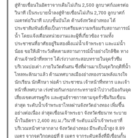
สู่ท้ายเขื่อนในอัตราจากเดิมไม่เกิน 2,500 ลูกบาศก์เมตรต่อ
วินาที เป็นระบายน้ำลงสู่ท้ายเขื่อนไม่เกิน 2,700 ลูกบาศก์
เมตรต่อวินาที แบบขั้นบันได ด้านจังหวัดอ่างทอง ได้
ประชาสัมพันธ์เพื่อเป็นการเตรียมความพร้อมรับสถานการณ์
น้ำ โดยแจ้งเตือนหน่วยงานและผู้ที่เกี่ยวข้อง รวมทั้ง
ประชาชนที่อาศัยอยู่ริมสองฝั่งแม่น้ำเจ้าพระยา และแม่น้ำ
น้อย ขอให้เฝ้าระวังติดตามสถานการณ์น้ำอย่างใกล้ชิด ทาง
ด้านเจ้าหน้าที่ทหาร ได้เร่งวางกระสอบทรายในจุดรั่วซึม
บริเวณบ่อเต่า ภายในวัดต้นสน ซึ่งที่ผ่านมาเป็นจุดวิกฤติที่น้ำ
ไหลทะลักมาแล้ว ด้านเทศบาลเมืองอ่างทองรวมพลังแรงใจ
นักเรียน นักศึกษา พ่อค้า ประชาชน เจ้าหน้าที่ทหาร และเจ้า
หน้าที่เทศบาล เร่งช่วยกันกรอกกระทรายนำไปวางป้องกันจุด
เสี่ยงเขตเศรษฐกิจ และศูนย์ราชการตามจุดรั่วซึมริมเขื่อน
ล่าสุด ระดับน้ำเจ้าพระยาไหลผ่านจังหวัดอ่างทอง เพิ่มขึ้น
อย่างต่อเนื่อง ล่าสุดเขื่อนเจ้าพระยา จังหวัดชัยนาท ระบาย
น้ำในอัตรา 2,400 ลบ.ม./วินาที ระดับแม่น้ำเจ้าพระยาที่
บริเวณหน้าศาลากลาง จังหวัดอ่างทอง มีระดับน้ำสูง 8.89
เมตร จากจุดวิกฤตอยู่ที่ 8 เมตร จากระดับตลิ่งที่มีเขื่อนกั้น