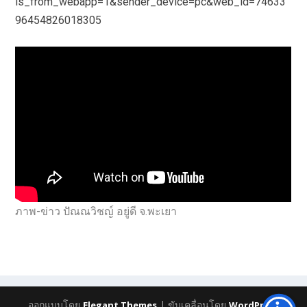
is_from_webapp=1&sender_device=pc&web_id=74633
96454826018305
ภาพ-ข่าว ปัณณวิชญ์ อยู่ดี จ.พะเยา
ออกแบบโดย
| ขับเคลื่อนโดย
Elegant Themes
WordPress