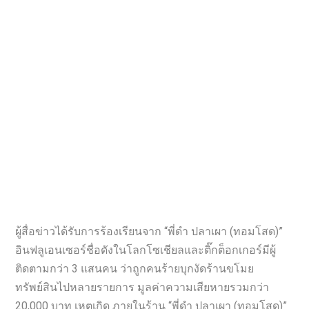
ผู้สื่อข่าวได้รับการร้องเรียนจาก “พี่ดำ ปลาเผา (ทอมโสด)”
อินฟลูเอนเซอร์ชื่อดังในโลกโซเชียลและติ๊กต็อกเกอร์มีผู้
ติดตามกว่า 3 แสนคน ว่าถูกคนร้ายบุกงัดร้านขโมย
ทรัพย์สินไปหลายรายการ มูลค่าความเสียหายรวมกว่า
20,000 บาท เหตุเกิด ภายในร้าน “พี่ดำ ปลาเผา (ทอมโสด)”