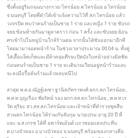
ซึ่งตั้งอยู่ริมถนนบางกรวย-ไทรน้อย ต.ไทรน้อย อ.ไทรน้อย
จ.นนทบุรี โดยพี่ดำได้เข้าแจ้งความไว้ที่ สภ.ไทรน้อย แล้ว
วงจรปิด พบว่าคนร้ายเป็นชาย 1 ราย และหญิง 1 ราย ขับรถ
จยย.ซ้อนท้ายกันมาดูลาดราว ก่อน 1 ครั้ง และขับจยย.ย้อน
ศรเข้าไปในหมู่บ้านใกล้ร้านตน จากนั้นได้ขับออกมาอีกที
โดยมามาจอดหน้าร้าน ในช่วงเวลาประมาณ 00.04 น. ทั้งคู่
ใส่เสื้อแจ็คเก็ตและมีผ้าคลุมศีรษะปิดบังใบหน้าอย่างมิดชิด
ก่อนคนร้ายเป็นชาย 1 ราย จะเดินวนเวียนอยู่หน้าร้านและ
จะลงมือรื้อค้นร้านแล้วหลบหนีไป
ล่าสุด พ.ต.อ.ณัฏฐ์เดชา ฐานิสภัทราพงศ์ ผกก.สภ.ไทรน้อย ,
พ.ต.ท.บุญเรือง ชัยรัตน์ รอง ผกก.สส.สภ.ไทรน้อย , พ.ต.ท.เร
วัต สุริยะ สว.สส.สภ.ไทรน้อย และเจ้าหน้าที่ตำรวจชุดสืบ
สวนสภ.ไทรน้อย ได้ร่วมกันจับกุม นายเปรม อายุ 20 ปี ที่
และ น.ส.เกรซ ได้ที่ อพาร์ตเม้นต์ แถวซอยแสงประทีบ
ต.บางบัวทอง อ.บางบัวทอง จ.นนทบุรี พร้อมของกลางคือ