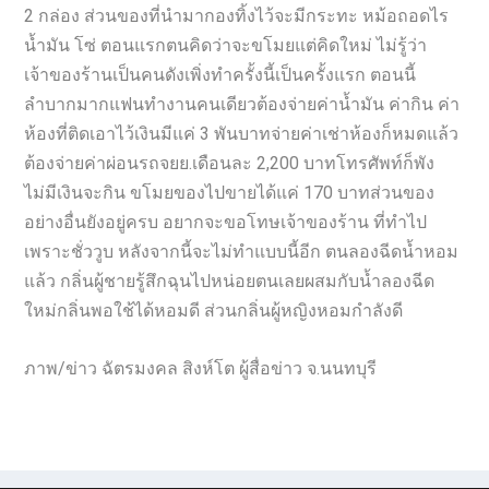
2 กล่อง ส่วนของที่นำมากองทิ้งไว้จะมีกระทะ หม้อถอดไร
น้ำมัน โซ่ ตอนแรกตนคิดว่าจะขโมยแต่คิดใหม่ ไม่รู้ว่า
เจ้าของร้านเป็นคนดังเพิ่งทำครั้งนี้เป็นครั้งแรก ตอนนี้
ลำบากมากแฟนทำงานคนเดียวต้องจ่ายค่าน้ำมัน ค่ากิน ค่า
ห้องที่ติดเอาไว้เงินมีแค่ 3 พันบาทจ่ายค่าเช่าห้องก็หมดแล้ว
ต้องจ่ายค่าผ่อนรถจยย.เดือนละ 2,200 บาทโทรศัพท์ก็พัง
ไม่มีเงินจะกิน ขโมยของไปขายได้แค่ 170 บาทส่วนของ
อย่างอื่นยังอยู่ครบ อยากจะขอโทษเจ้าของร้าน ที่ทำไป
เพราะชั่ววูบ หลังจากนี้จะไม่ทำแบบนี้อีก ตนลองฉีดน้ำหอม
แล้ว กลิ่นผู้ชายรู้สึกฉุนไปหน่อยตนเลยผสมกับน้ำลองฉีด
ใหม่กลิ่นพอใช้ได้หอมดี ส่วนกลิ่นผู้หญิงหอมกำลังดี
ภาพ/ข่าว ฉัตรมงคล สิงห์โต ผู้สื่อข่าว จ.นนทบุรี