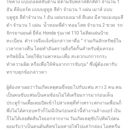
ไขควง แบบถอดสลับด้าน มีด้ามจับพลาสติกสีดำ จำนวน 1
อัน คีย์บอร์ด แบบบลูทูธ สีดำ จำนวน 1 แผ่น เมาส์ แบบ
บลูทูธ สีดำจำนวน 1 อัน แผ่นรองเมาส์ สีแดง มีลายแมงมุมสี
ดำ จำนวน 1 แผ่น น้ำหอมพี่ดำ ทอมโสด จำนวน 2 ขวด รถ
จักรยานยนต์ ยี่ห้อ Honda รุ่นเวฟ 110 ไม่ติดแผ่นป้าย
ทะเบียน ตำรวจจึงแจ้งข้อกล่าวหาคือ ” ร่วมกันลักทรัพย์ใน
เวลากลางคืน โดยทำอันตรายสิ่งกีดกั้นสำหรับคุ้มครอง
ทรัพย์นั้น โดยใช้ยานพาหนะเพื่อ สะดวกแก่การกระ
ทำความผิด หรือเพื่อให้พ้นจากการจับกุม” ซึ่งผู้ต้องหารับ
ทราบทุกข้อกล่าวหา
ผู้ต้องหาเผยว่าวันเกิดเหตุตนขี่จยย.ไปกับแฟน สาว 2 คน ตน
เป็นคนขับแฟนเป็นคนซ้อนไม่ได้เตรียมการมาก่อนเห็น
ประตูร้านเตี้ยเลยเปิดเข้าไปสาเหตุที่ทำเพราะตกงานเพื่อนก็
พึ่งไม่ได้ครอบครัวก็ไม่มีเงินก่อนหน้านี้ทำงานล้างแอร์ เงิน
ก็ไม่ได้เลยตัดสินใจออกจากงาน วันเกิดเหตุขับไปคิดไปตน
ยอมรับว่าเป็นคนต้นคิดขโมยสายไฟไปแค่1กล่อง ไอศครีม