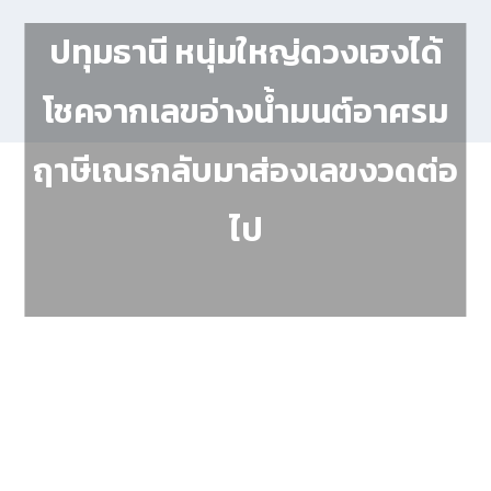
ปทุมธานี หนุ่มใหญ่ดวงเฮงได้
โชคจากเลขอ่างน้ำมนต์อาศรม
ฤาษีเณรกลับมาส่องเลขงวดต่อ
ไป