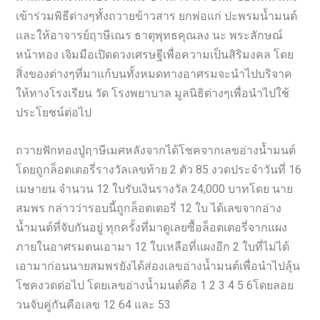
เข้าร่วมพิธีต่างๆทั้งถวายข้าวสาร ยกพ่อแก่ ปะพรมน้ำมนต์
และให้อาจารย์ฤาษีเณร ธาตุพุทธคุณลง นะ พระลักษณ์
หน้าทอง เจิมมือเปิดดวงเศรษฐีเพื่อความเป็นสิริมงคล โดย
สิ่งของต่างๆที่มาแก้บนทั้งหมดทางอาศรมจะนำไปบริจาค
ให้ทางโรงเรียน วัด โรงพยาบาล มูลนิธิต่างๆเพื่อนำไปใช้
ประโยชน์ต่อไป
ถวายฟักทองปู่ฤาษีเมศหลังจากได้โชคจากเลขอ่างน้ำมนต์
โดยถูกล็อตเตอรี่รางวัลเลขท้าย 2 ตัว 85 งวดประจำวันที่ 16
เมษายน จำนวน 12 ใบรับเงินรางวัล 24,000 บาทโดย นาย
สมพร กล่าวว่ารอบนี้ถูกล็อตเตอรี่ 12 ใบ ได้เลขจากอ่าง
น้ำมนต์ที่จับกันอยู่ ทุกครั้งที่มาดูเลยซื้อล็อตเตอรี่จากแผง
ภายในอาศรมตนเอามา 12 ใบเหลือที่แผงอีก 2 ใบที่ไม่ได้
เอามาก่อนนายสมพรยังได้ส่องเลขอ่างน้ำมนต์เพื่อนำไปลุ้น
โชคงวดต่อไป โดยเลขอ่างน้ำมนต์คือ 1 2 3 4 5 6โดยลอย
วนจับคู่กันคือเลข 12 64 และ 53