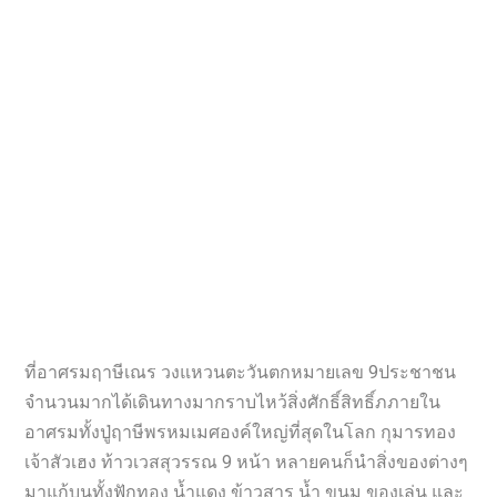
ที่อาศรมฤาษีเณร วงแหวนตะวันตกหมายเลข 9ประชาชน
จำนวนมากได้เดินทางมากราบไหว้สิ่งศักธิ์สิทธิ์ภภายใน
อาศรมทั้งปู่ฤาษีพรหมเมศองค์ใหญ่ที่สุดในโลก กุมารทอง
เจ้าสัวเฮง ท้าวเวสสุวรรณ 9 หน้า หลายคนก็นำสิ่งของต่างๆ
มาแก้บนทั้งฟักทอง น้ำแดง ข้าวสาร น้ำ ขนม ของเล่น และ