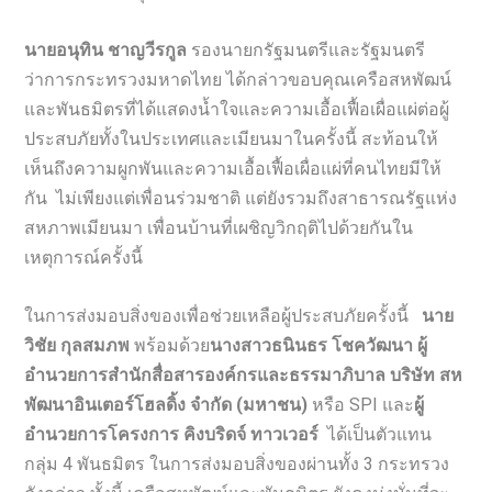
นายอนุทิน ชาญวีรกูล
รองนายกรัฐมนตรีและรัฐมนตรี
ว่าการกระทรวงมหาดไทย ได้กล่าวขอบคุณเครือสหพัฒน์
และพันธมิตรที่ได้แสดงน้ำใจและความเอื้อเฟื้อเผื่อแผ่ต่อผู้
ประสบภัยทั้งในประเทศและเมียนมาในครั้งนี้ สะท้อนให้
เห็นถึงความผูกพันและความเอื้อเฟื้อเผื่อแผ่ที่คนไทยมีให้
กัน ไม่เพียงแต่เพื่อนร่วมชาติ แต่ยังรวมถึงสาธารณรัฐแห่ง
สหภาพเมียนมา เพื่อนบ้านที่เผชิญวิกฤติไปด้วยกันใน
เหตุการณ์ครั้งนี้
ในการส่งมอบสิ่งของเพื่อช่วยเหลือผู้ประสบภัยครั้งนี้
นาย
วิชัย กุลสมภพ
พร้อมด้วย
นางสาวธนินธร โชควัฒนา
ผู้
อำนวยการสำนักสื่อสารองค์กรและธรรมาภิบาล บริษัท สห
พัฒนาอินเตอร์โฮลดิ้ง จำกัด (มหาชน)
หรือ SPI และ
ผู้
อำนวยการโครงการ คิงบริดจ์ ทาวเวอร์
ได้เป็นตัวแทน
กลุ่ม 4 พันธมิตร ในการส่งมอบสิ่งของผ่านทั้ง 3 กระทรวง