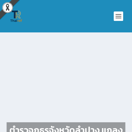
ตำรวจภูธรจังหวัดลำปาง แถลง