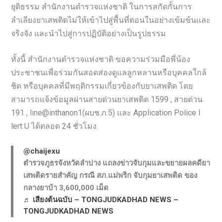
ยุติธรรม สำนักงานตำรวจแห่งชาติ ในการสกัดกั้นการ
ลำเลียงยาเสพติดไม่ให้เข้าไปสู่พื้นที่ตอนในอย่างเข้มข้นและ
จริงจัง และนำไปสู่การปฏิบัติอย่างเป็นรูปธรรม
ทั้งนี้ สำนักงานตำรวจแห่งชาติ ขอความร่วมมือพี่น้อง
ประชาชนเพื่อร่วมกันสอดส่องดูแลลูกหลานหรือบุคคลใกล้
ชิด หรือบุคคลที่มีพฤติกรรมเกี่ยวข้องกับยาเสพติด โดย
สามารถแจ้งข้อมูลผ่านสายด่วนยาเสพติด 1599 , สายด่วน
191 , line@inthanon1(ผบช.ภ.5) และ Application Police l
lert U ได้ตลอด 24 ชั่วโมง.
@chaijexu
ตำรวจภูธรจังหวัดลำปาง แถลงข่าวจับกุมและขยายผลคดียา
เสพติดรายสำคัญ กรณี สภ.แม่พริก จับกุมยาเสพติด ของ
กลางยาบ้า 3,600,000 เม็ด
♬ เสียงต้นฉบับ – TONGJUDKADHAD NEWS –
TONGJUDKADHAD NEWS