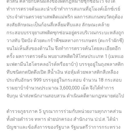
ตัวสั่น คล้ายกับคนมีสิ่งของผิดกฎหมายซุกซ่อนไว้ จึงได้
ทำการตรวจค้นและนำเข้าทำการสแกนที่อุโมงค์เอ็กซ์เรย์
ประจำด่านตรวจยาเสพติดแม่พริก ผลการสแกนพบวัตถุต้อง
สงสัยลักษณะเป็นก้อนสี่เหลี่ยมทึบแสง ลักษณะคล้าย
กระสอบบรรจุยาเสพติดซุกซ่อนอยู่ตรงบริเวณกระบะหลังถูก
วางทับ ปิดบัง ด้วยตะกร้าพืชผลทางการเกษตร (ตะกร้าผักชี)
จนไม่เห็นสิ่งของด้านใน จึงทำการตรวจค้นโดยละเอียดอีก
ครั้ง ผลการตรวจค้น พบยาเสพติดให้โทษประเภท 1 (เมทแอ
มเฟตามีนไฮโดรคลอไรด์หรือยาบ้า) บรรจุอยู่ในถุงพลาสติก
ทึบชนิดกดปิดดึงเปิด สีน้ำเงิน ห่อหุ้มด้วยพลาสติกสีเหลือง
ประทับอักษร 999 บรรจุอยู่ในกระสอบ จำนวน 18 กระสอบ
รวมยาบ้าจำนวนประมาณ 3,600,000 เม็ด จึงได้ทำการ
จับกุม นำส่งพนักงานสอบสวน ดำเนินคดีตามกฎหมายต่อไป
ตำรวจภูธรภาค 5 บูรณาการร่วมกับหน่วยงานทุกภาคส่วน
ทั้งฝ่ายตำรวจ ทหาร ฝ่ายปกครอง สำนักงาน ป.ป.ส. ได้นำ
บัญชาและข้อสั่งการของรัฐบาล รัฐมนตรีว่าการกระทรวง