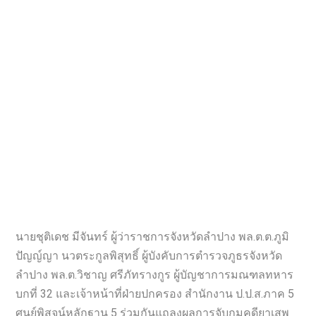
นายชุติเดช มีจันทร์ ผู้ว่าราชการจังหวัดลำปาง พล.ต.ต.ภูมิ
ปัญญ์ญา นวตระกูลพิสุทธิ์ ผู้บังคับการตำรวจภูธรจังหวัด
ลำปาง พล.ต.วิชาญ ศรีภัทรางกูร ผู้บัญชาการมณฑลทหาร
บกที่ 32 และเจ้าหน้าที่ฝ่ายปกครอง สำนักงาน ป.ป.ส.ภาค 5
ศูนย์พิสูจน์หลักฐาน 5 ร่วมกันแถลงผลการจับกุมคดียาเสพ