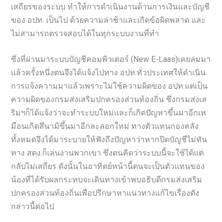
เสถียรของระบบ ทำให้การดำเนินงานด้านการเงินและบัญชี
ของ อปท. เป็นไป ด้วยความล่าช้าและเกิดข้อผิดพลาด และ
ไม่สามารถตรวจสอบได้ในทุกระบบงานที่ทำ
ซึ่งที่ผ่านมาระบบบัญชีคอมพิวเตอร์ (New E-Laas)เคยล่มมา
แล้วครั้งหนึ่งตนจึงได้แจ้งไปทาง อปท.ทั่วประเทศให้ดำเนิน
การแจ้งความมาแล้วเพราะไม่ใช้ความผิดของ อปท.แต่เป็น
ความผิดของกรมส่งเสริมปกครองส่วนท้องถิ่น ซึ่งกรมส่งเส
ริมฯก็ได้แจ้งว่าจะทำระบบใหม่และก็เกิดปัญหาขึ้นมาอีกเห
มือนเกิดสึนามิขึ้นมาอีกละลอกใหม่ ทางตัวแทนกองคลัง
ทั้งหมดจึงได้มาระบายให้ฟังถึงปัญหาว่าหากปิดบัญชีไม่ทัน
ทาง สตง.ก็เล่นงานพวกเขา ซึ่งตนคิดว่าระบบนี้จะใช้ได้แต่
กลับไม่เสถียร ดังนั้นในอาทิตย์หน้านี้ตนจะเป็นตัวแทนของ
น้องที่ได้รับผลกระทบจะเดินทางเข้าพบอธิบดีกรมส่งเสริม
ปกครองส่วนท้องถิ่นเพื่อปรึกษาหาแนวทางแก้ไขเรื่องดัง
กล่าวนี้ต่อไป