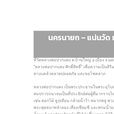
นครนายก – แน่นวัด 
ที่วัดหลวงพ่อปากแดง ต.บ้านใหญ่ อ.เมือง จ.
“หลวงพ่อปากแดง ศักดิ์สิทธิ์” เพื่อความเป็นส
ทางแคล้วคลาดปลอดภัย และขอโชคลาภ
หลวงพ่อปากแดง เป็นพระประธานในพระอุโบสถ ที่
สมปรารถนาจนเป็นที่ประจักษ์ต่อผู้ที่มากราบไห
เช่น ดอกไม้ ธูปเทียน กล้วยน้ำว้า หมากพลู พ
พระพุทธบาทจำลอง เสี่ยงเซียมซี และพรมน้ำมน