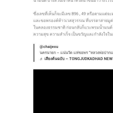
น้ำมนต์ บางส่วนเจ้าหน้าที่ได้นำขึ้นมาวางไว้ใ
ซึ่งเลขที่เห็นก็จะมีเลข 896 , 49 หรือตามแต่
และขอพรองค์ท้าวเวสสุวรรณ ที่บรรดาสายมูต่
ในคลองธรรมชาติ ก่อนกลับก็แวะพรมน้ำมนต์ เ
ความสุข ความสำเร็จ เป็นขวัญและกำลังใจในกา
@chaijexu
นครนายก – แน่นวัด แห่ขอพร “หลวงพ่อปากแดง
♬ เสียงต้นฉบับ – TONGJUDKADHAD N