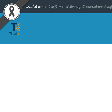
แนวโน้ม:
ปราจีนบุรี พรานไม้หอมถูกจับกลางป่าเขาใหญ่พ