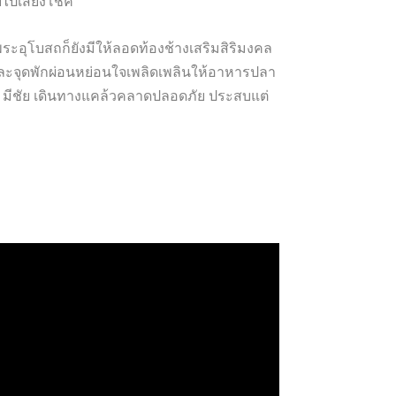
บไปเสี่ยงโชค
ระอุโบสถก็ยังมีให้ลอดท้องช้างเสริมสิริมงคล
ละจุดพักผ่อนหย่อนใจเพลิดเพลินให้อาหารปลา
ค มีชัย เดินทางแคล้วคลาดปลอดภัย ประสบแต่