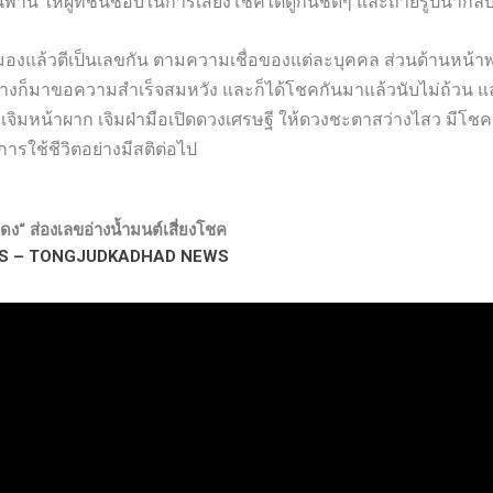
นพาน ให้ผู้ที่ชื่นชอบในการเสี่ยงโชคได้ดูกันชัดๆ และถ่ายรูปนำกลั
จะมองแล้วตีเป็นเลขกัน ตามความเชื่อของแต่ละบุคคล ส่วนด้านหน้าพ
างก็มาขอความสำเร็จสมหวัง และก็ได้โชคกันมาแล้วนับไม่ถ้วน แ
จิมหน้าผาก เจิมฝ่ามือเปิดดวงเศรษฐี ให้ดวงชะตาสว่างไสว มีโช
รใช้ชีวิตอย่างมีสติต่อไป
“ ส่องเลขอ่างน้ำมนต์เสี่ยงโชค
EWS – TONGJUDKADHAD NEWS