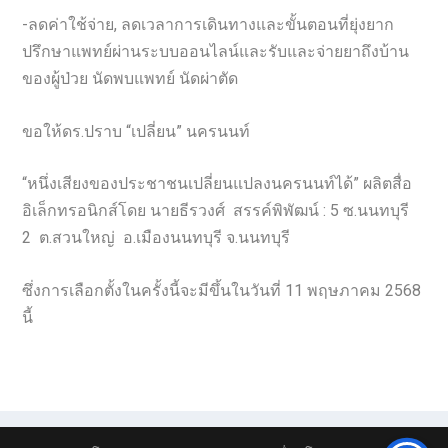
-ลดค่าใช้จ่าย, ลดเวลาการเดินทางและขั้นตอนที่ยุ่งยาก
ปรึกษาแพทย์ผ่านระบบออนไลน์และรับและจ่ายยาถึงบ้าน
ของผู้ป่วย นัดพบแพทย์ นัดผ่าตัด
ขอให้ดร.ปราบ “เปลี่ยน” นครนนท์
“หนึ่งเสียงของประชาชนเปลี่ยนแปลงนครนนท์ได้” ผลิตสื่อ
อิเล็กทรอนิกส์โดย นายธีรวงศ์ สรรค์พิพัฒน์ : 5 ซ.นนทบุรี
2 ต.สวนใหญ่ อ.เมืองนนทบุรี จ.นนทบุรี
ซึ่งการเลือกตั้งในครั้งนี้จะมีขึ้นในวันที่ 11 พฤษภาคม 2568
นี้