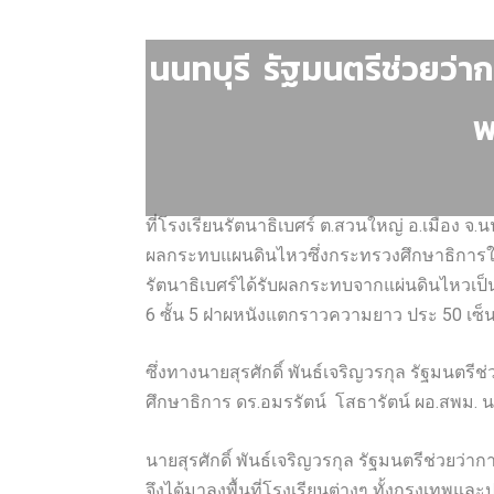
นนทบุรี รัฐมนตรีช่วยว่า
พ
ที่โรงเรียนรัตนาธิเบศร์ ต.สวนใหญ่ อ.เมือง 
ผลกระทบแผนดินไหวซึ่งกระทรวงศึกษาธิการในพ
รัตนาธิเบศร์ได้รับผลกระทบจากแผ่นดินไหวเป็นอ
6 ซั้น 5 ฝาผหนังแตกราวความยาว ประ 50 เซ
ซึ่งทางนายสุรศักดิ์ พันธ์เจริญวรกุล รัฐมนต
ศึกษาธิการ ดร.อมรรัตน์ โสธารัตน์ ผอ.สพม.
นายสุรศักดิ์ พันธ์เจริญวรกุล รัฐมนตรีช่วย
จึงได้มาลงพื้นที่โรงเรียนต่างๆ ทั้งกรุงเทพแล