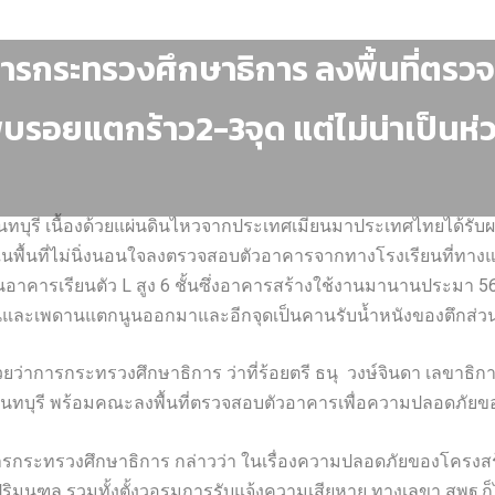
การกระทรวงศึกษาธิการ ลงพื้นที่ตรว
บรอยแตกร้าว2-3จุด แต่ไม่น่าเป็นห่
จ.นนทบุรี เนื้องด้วยแผ่นดินไหวจากประเทศเมียนมาประเทศไทยได้ร
ื้นที่ไม่นิ่งนอนใจลงตรวจสอบตัวอาคารจากทางโรงเรียนที่ทางแต่
าคารเรียนตัว L สูง 6 ชั้นซึ่งอาคารสร้างใช้งานมานานประมา 56 ปี
็นและเพดานแตกนูนออกมาและอีกจุดเป็นคานรับน้ำหนังของตึกส่วน
รีช่วยว่าการกระทรวงศึกษาธิการ ว่าที่ร้อยตรี ธนุ วงษ์จินดา เล
 นนทบุรี พร้อมคณะลงพื้นที่ตรวจสอบตัวอาคารเพื่อความปลอดภัย
ว่าการกระทรวงศึกษาธิการ กล่าวว่า ในเรื่องความปลอดภัยของโครง
ะปริมนฑล รวมทั้งตั้งวอรูมการรับแจ้งความเสียหาย ทางเลขา สพฐ.ก็ไ