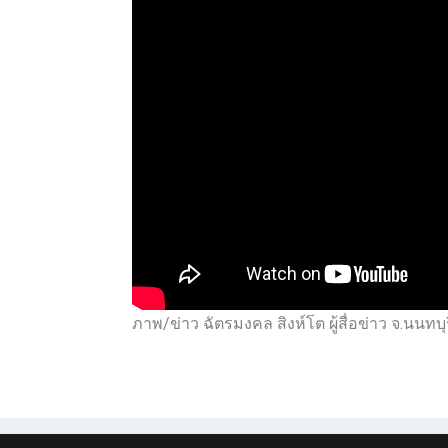
ภาพ/ข่าว ฉัตรมงคล สิงห์โต ผู้สื่อข่าว จ.นนทบุ