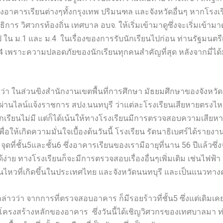
ของอาคารเรียนต่างๆทั้งกรุงเทพ ปริมนฑล และจังหวัดอื่นๆ หากโรง
 วิศวกรท้องถิ่น เทศบาล อบจ. ให้เริ่มเข้ามาดูซึ่งจะเริ่มเข้ามาดูในว
น ม.1 และ ม.4 ในเรื่องของการรับนักเรียนไปก่อน ท่านรัฐมนตรีเน้
4 เพราะความปลอดภัยของนักเรียนทุกคนสำคัญที่สุด หลังจากมี่ได้ม
่า ในส่วนขิงสำนักงานเขตพื้นที่การศึกษา มัธยมศึกษาของจังหวัดนนท
่านไลน์แจ้งราชการ สปง.นนทบุรี ว่าแต่ละโรงเรียนเสียหายตรงไหน
กเรียนไม่มี แต่ก็ได้เน้นให้ทางโรงเรียนมีการตรวจสอบความเสียห
ห้เกิดความมั่นใจเบื้องต้นวันนี้ โรงเรียน รัตนาธิเบศร์ได้ราย
จุดที่ชั้น5และชั้น6 ซึ่งอาคารเรียนของเรามีอายุที่นาน 56 ปีแล้วซึ่
ลได้ง่าย ทางโรงเรียนก็จะมีการตรวจสอบเรื่องอื่นๆเพิ่มเติม เช่นไฟฟ้
ดินไหวที่เกิดขึ้นในประเทศไทย และจังหวัดนนทบุรี และเป็นแนวท
กล่าวว่า จากการที่ตรวจสอบอาคาร ก็มีรอยร้าวที่ชั้น5 ซึ่งแต่เดิ
ับโครงสร้างหลักของอาคาร ซึ่งวันนี้ได้เชิญวิศวกรของเทศบาลมา ท