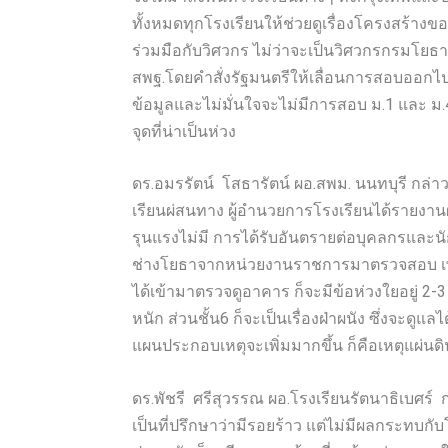
ทั้งหมดทุกโรงเรียนให้ช่วยดูเรื่องโครงสร้าง
ร่วมมือกับวิศวกร ไม่ว่าจะเป็นวิศวกรกรมโยธาธิการ
สพฐ.โดยคำสั่งรัฐมนตรีให้เลื่อนการสอบออกไป ใ
ข้อมูลและไม่มั่นใจจะไม่มีการสอบ ม.1 และ ม.
จุดที่น่าเป็นห่วง
ดร.อมรรัตน์ โสธารัตน์ ผอ.สพม. นนทบุรี กล่าวว
เรียนผ่สนทาง ผู้อำนวยการโรงเรียนได้รายงานผ
รุนแรงไม่มี การได้รับอันตรายต่อบุคลกรและนั
ช่างโยธาจากหน่วยงานราชการมาตรวจสอบ เพื่อใ
ได้เข้ามาตรวจดูอาคาร ก็จะมีข้อห่วงใยอยู่ 2-3 
หนัก ส่วนชั้น6 ก็จะเป็นเรื่องฝ่าผนัง ซึ่งจะดูแ
แผนประกอบเหตุจะเพิ่มมากขึ้น ก็คือเหตุแผ่น
ดร.พัชรี ศรีสุวรรณ ผอ.โรงเรียนรัตนาธิเบศร์ 
เป็นที่ปรึกษาว่ามีรอยร้าว แต่ไม่มีผลกระทบก