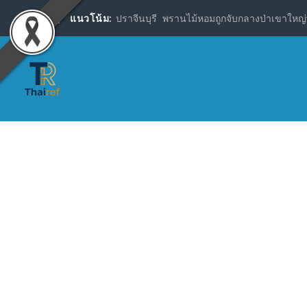
แนวโน้ม:
ปราจีนบุรี พรานไม้หอมถูกจับกลางป่าเขาใหญ่พ