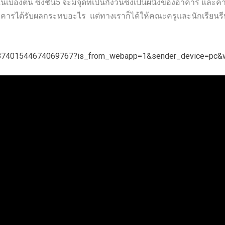
้องต้น ซึ่งชั้น5 จะมีจุดที่เป็นกังวนซึ่งเป็นผนังของอาคาร และคารท
าคารได้รับผลกระทบอะไร แต่ทางเราก็ได้ให้คณะครูและนักเรียนรีบกล
o/7487401544674069767?is_from_webapp=1&sender_device=p