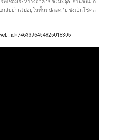
ี่เชื่อมระหว่างอาคาร ซึ่งมี2จุด ส่วนชั้น6 ก็
ับบ้านไปอยู่ในพื้นที่ปลอดภัย ซึ่งเป็นโชคดี
c&web_id=7463396454826018305