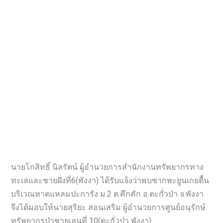
นายโกสิทธิ์ นิลรัตน์ ผู้อำนวยการสำนักงานทรัพยากรทาง
ทะเลและชายฝั่งที่6(พังงา) ได้รับแจ้งว่าพบซากพะยูนเกยตื้น
บริเวณหาดแหลมปะการัง ม.2 ต.คึกคัก อ.ตะกั่วป่า จ.พังงา
จึงได้มอบให้นายสุริยะ สอนเสริม ผู้อำนวยการศูนย์อนุรักษ์
ทรัพยากรป่าชายเลนที่ 10(ตะกั่วป่า พังงา)