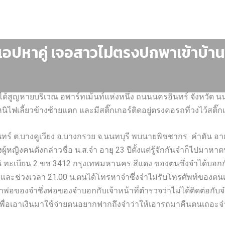
แอปหาคู่ เจอสาวไม่ตรงปกพาเข้าบ้า
ได้สูญหายบริเวณ อพาร์ทเม้นท์แห่งหนึ่ง ถนนนครอินทร์ จังหวัด น
ไฟเลี้ยวข้างซ้ายแตก และมีสติ๊กเกอร์ติดอยู่ตรงคอรถที่วงไว้สติ
อินทร์ ต.บางคูเวียง อ.บางกรวย จ.นนทบุรี พบนายพิชชากร คำตัน อายุ 24 
ผู้หญิงคนดังกล่าวชื่อ น.ส.จ๋า อายุ 23 ปีตั้งแต่รู้จักกันจ๋าก็ไปมา
าโน่ ทะเบียน 2 ขช 3412 กรุงเทพมหานคร สีแดง ของตนซึ่งจ๋าได้บ
ะช่วงเวลา 21.00 น.ตนได้โทรหาจ๋าซึ่งจ๋าไม่รับโทรศัพท์ของตนเ
พ่อของจ๋าซึ่งพ่อของจ๋าบอกกับเจ้าหน้าที่ตำรวจว่าไม่ได้ติดต่อกับจ๋
พื่อเอาเงินมาใช้จ่ายตนอยากฟากถึงจ๋าว่าให้เอารถมาคืนตนเถอะจ๋