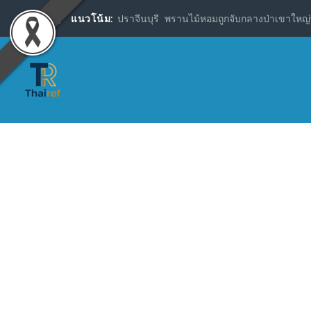
แนวโน้ม:
ปราจีนบุรี พรานไม้หอมถูกจับกลางป่าเขาใหญ่พ