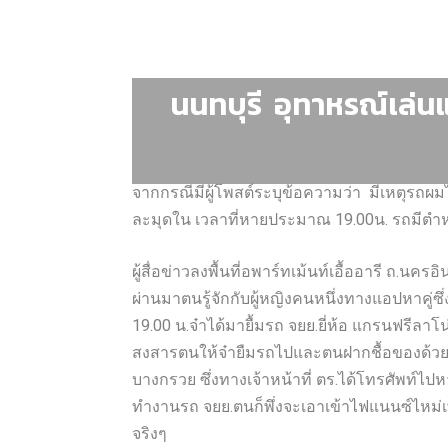
นนทบุรี อุทาหรณ์เล่น
จากกรณีมีผู้โพสต์ระบุข้อความว่า มีเหตุรถผม
ละมุดใน เวลาที่หายประมาณ 19.00น. รถมีตำหนิ
ผู้สื่อข่าวลงพื้นที่อพาร์ทเม้นท์เอื้ออารี ถ.นคร
ผ่านมาตนรู้จักกับผู้หญิงคนหนึ่งทางแอปหาคู่ซึ่ง
19.00 น.จ๋าได้มายื้มรถ จยย.ยี่ห้อ แกรนฟรีล
สงสารตนให้จ๋ายืมรถไปและตนฝากชื้อของด้วยแล
บางกรวย ซึ่งทางเจ้าหน้าที่ ตร.ได้โทรศัพท์ไปหา
ทำงานรถ จยย.ตนก็พึ่งจะเอาเข้าไฟแนนซ์ไหม่เ
จริงๆ