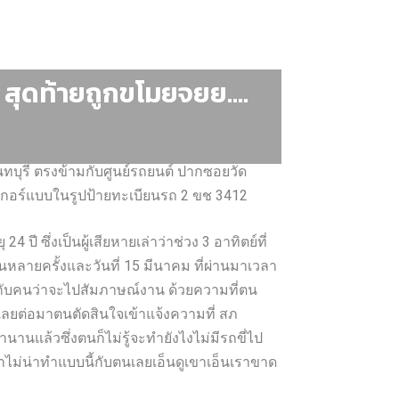
น สุดท้ายถูกขโมยจยย….
นทบุรี ตรงข้ามกับศูนย์รถยนต์ ปากซอยวัด
๊กเกอร์แบบในรูปป้ายทะเบียนรถ 2 ขช 3412
ปี ซึ่งเป็นผู้เสียหายเล่าว่าช่วง 3 อาทิตย์ที่
หาตนหลายครั้งและวันที่ 15 มีนาคม ที่ผ่านมาเวลา
อกกับคนว่าจะไปสัมภาษณ์งาน ด้วยความที่ตน
ลยต่อมาตนตัดสินใจเข้าแจ้งความที่ สภ
านานแล้วซึ่งตนก็ไม่รู้จะทำยังไงไม่มีรถขี่ไป
าไม่น่าทำแบบนี้กับตนเลยเอ็นดูเขาเอ็นเราขาด