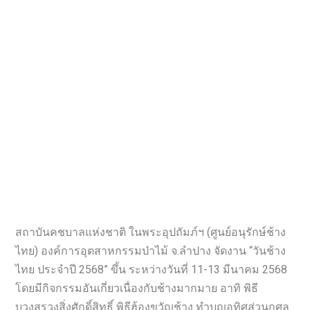
สถาบันคชบาลแห่งชาติ ในพระอุปถัมภ์ฯ (ศูนย์อนุรักษ์ช้าง
ไทย) องค์การอุตสาหกรรมป่าไม้ จ.ลำปาง จัดงาน “วันช้าง
ไทย ประจำปี 2568” ขึ้น ระหว่างวันที่ 11-13 มีนาคม 2568
โดยมีกิจกรรมอันเกี่ยวเนื่องกับช้างมากมาย อาทิ พิธี
บวงสรวงสิ่งศักดิ์สิทธิ์ พิธีฮ้องขวัญช้าง ทำบุญอุทิศส่วนกุศล