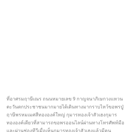
ที่อาศรมฤาษีเณร ถนนหมายเลข 9 กาญจนาภิเษกวงแหวน
ตะวันตกประชาชนมากมายได้เดินทางมากราบไหว้ขอพรปู่
ฤาษีพรหมเมศสีทององค์ใหญ่ กุมารทองเจ้าสัวเฮงกุมาร
ทององค์เดียวที่สามารถขอพรออนไลน์ผ่านทางโทรศัพท์มือ
และผ่านช่องทีวีเมื่อเห็นกุมารทองเจ้าสัวเฮงแล้วมีคน