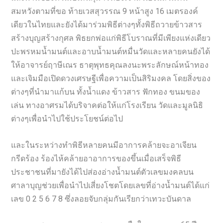
สมหวังตามที่ขอ ท้ายเวสสุวรรณ 9 หน้าสูง 16 เมตรองค์
เดียวในไทยและยังได้มาร่วมพิธีต่างๆทั้งพิธีถวายข้าวสาร
สร้างบุญสร้างกุศล พิธยกพ่อแก่พิธีโบราณที่มีเพียงแห่งเดียว
ปะพรหมน้ำมนต์และอาบน้ำมนต์หมื่นวัดและหลายคนยังได้
ให้อาจารย์ฤาษีเณร ธาตุพุทธคุณลงนะพระลักษณ์หน้าทอง
และเจิมมือเปิดดวงเศรษฐีเพื่อความเป็นสิริมงคล โดยสิ่งของ
ต่างๆที่นำมาแก้บน ทั้งน้ำแดง ข้าวสาร ฟักทอง ขนมของ
เล่น ทางอาศรมได้บริจาคต่อให้แก่โรงเรียน วัดและมูลนิธิ
ต่างๆเพื่อนำไปใช้ประโยชน์ต่อไป
และในระหว่างทำพิธีหลายคนมีอาการคล้ายจะอาเจียน
กรีดร้อง ร้องไห้คล้ายอาอาการของขึ้นเมื่อเสร็จพิธี
ประชาชนที่มายังได้ไปส่องอ่างน้ำมนต์ตัวเลขมงคลบน
ศาลาบุญช่วยเพื่อนำไปเสี่ยงโชตโดยเลขที่อ่างน้ำมนต์ได้แก่
เลข 0 2 5 6 7 8 ซึ่งลอยจับกลุ่มกันเรียกว่าเทวะบันดาล