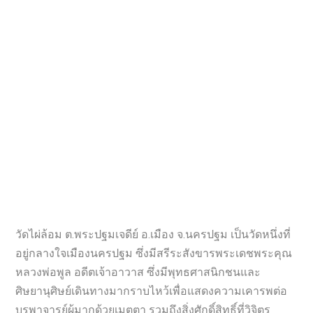
วัดไผ่ล้อม ต.พระปฐมเจดีย์ อ.เมือง จ.นครปฐม เป็นวัดหนึ่งที่
อยู่กลางใจเมืองนครปฐม ซึ่งมีสรีระสังขารพระเดชพระคุณ
หลวงพ่อพูล อดีตเจ้าอาวาส ซึ่งมีพุทธศาสนิกชนและ
ศิษยานุศิษย์เดินทางมากราบไหว้เพื่อแสดงความเคารพต่อ
บูรพาจารย์ผู้มากด้วยเมตตา รวมถึงสิ่งศักดิ์สิทธิ์ที่วิจิตร