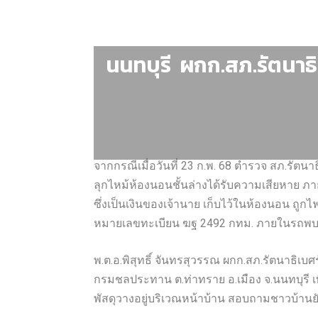
นนทบุรี ผกก.สภ.รัตนาธ
จากกรณีเมื่อวันที่ 23 ก.พ. 68 ตำรวจ สภ.รัตนา
ลุกไหม้ห้องนอนชั้นล่างได้รับความเสียหาย ภ
ซึ่งเป็นเงินของเจ้านาย เก็บไว้ในห้องนอน ถูกไฟ
หมายเลขทะเบียน ฆฐ 2492 กทม. ภายในรถพบเง
พ.ต.อ.พิสุทธิ์ จันทรสุวรรณ ผกก.สภ.รัตนาธิเบศ
กรมชลประทาน ต.ท่าทราย อ.เมือง จ.นนทบุรี เพ
พัสดุวางอยู่บริเวณหน้าบ้าน สอบถามชาวบ้านยั