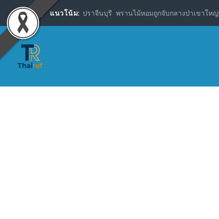
แนวโน้ม:
ปราจีนบุรี พรานไม้หอมถูกจับกลางป่าเขาใหญ่พ