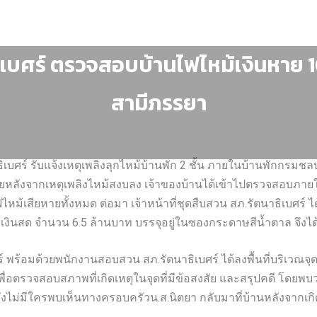
ิเบศร์ ตรวจสอบบ้านไฟไหม้เงินหาย 1
สามีภรรยา
ธิเบศร์ รับแจ้งเหตุเพลิงลุกไหม้บ้านพัก 2 ชั้น ภายในบ้านพักกรมชล
ายหลังจากเหตุเพลิงไหม้สงบลง เจ้าของบ้านได้เข้าไปตรวจสอบภาย
ไหม้เสียหายทั้งหมด ต่อมา เจ้าหน้าที่ชุดสืบสวน สภ.รัตนาธิเบศร์ ไ
ินสด จำนวน 6.5 ล้านบาท บรรจุอยู่ในซองกระดาษสีน้ำตาล จึงไ
ร์ พร้อมด้วยพนักงานสอบสวน สภ.รัตนาธิเบศร์ ได้ลงพื้นที่บริเวณจุด
ื่อตรวจสอบสภาพที่เกิดเหตุในจุดที่มีข้อสงสัย และสรุปคดี โดยพบ
งไม่มีใครพบเห็นทางครอบครัวน.ส.นิตยา กลับมาที่บ้านหลังจากเกิ