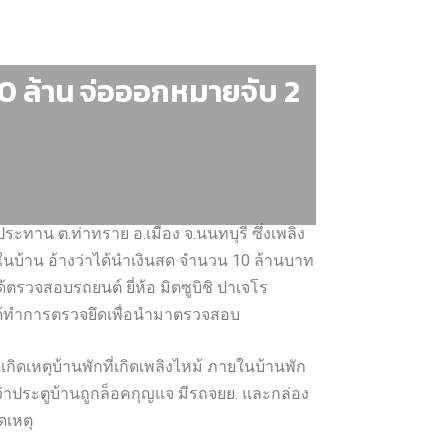
0 ล้าน จ่อออกหมายจับ 2
ประทาน ต.ท่าทราย อ.เมือง จ.นนทบุรี ซึ่งเพลิง
ในบ้าน อ้างว่าได้นำเงินสด จำนวน 10 ล้านบาท
ด้ตรวจสอบรถยนต์ ยี่ห้อ มิตซูบิชิ ปาเจโร
ด้ทำการตรวจยึดเพื่อนำมาตรวจสอบ
เกิดเหตุบ้านพักที่เกิดเพลิงไหม้ ภายในบ้านพัก
ว่าประตูบ้านถูกล็อคกุญแจ มีรถจยย. และกล่อง
ดเหตุ