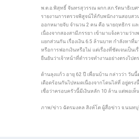
พ.ต.อ.พิสุทธิ์ จันทรสุวรรณ ผกก.สภ.รัตนาธิเบศร์
รายงานการตรวจพิสูจน์ให้กับพนักงานสอบสวนใ
ออกหมายจับ จำนวน 2 คน คือ นายฤทธิกร และน.
เนื่องจากสองสามีภรรยา เข้ามาแจ้งความว่าเพล
แยกส่วนกัน เรื่องเงิน 6.5 ล้านบาท กำลังหาที่
หรือการฟอกเงินหรือไม่ แต่เรื่องที่ชัดเจนเป็นเ
ยืนยันว่าเจ้าหน้าที่ตำรวจทำงานอย่างตรงไปต
ด้านลุงแก้ว อายุ 62 ปี เพื่อนบ้าน กล่าวว่า วั
เดือดร้อนกันไปหมดเนื่องจากโดนไล่ที่ อยู่ตรงนี
เชื่อว่าครอบครัวนี้มีเงินหลัก 10 ล้าน แต่พอเห็นข
ภาพ/ข่าว ฉัตรมงคล สิงห์โต ผู้สื่อข่าว จ.นนทบุ