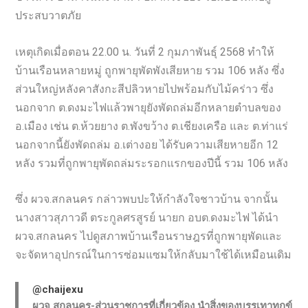
ประสบวาตภัย
เหตุเกิดเมื่อตอน 22.00 น. วันที่ 2 กุมภาพันธุ์ 2568 ทำให้
บ้านเรือนหลายหมู่ ถูกพายุพัดพังเสียหาย รวม 106 หลัง ซึ่ง
ส่วนใหญ่หลังคาสังกะสีปลิวหายไปพร้อมกับไม้คร่าว ซึ่ง
นอกจาก ต.ดงมะไฟแล้วพายุยังพัดถล่มอีกหลายตำบลของ
อ.เมือง เช่น ต.ห้วยยาง ต.พังขว้าง ต.เชียงเครือ และ ต.ท่าแร่
นอกจากนี้ยังพัดถล่ม อ.เต่างอย ได้รับความเสียหายอีก 12
หลัง รวมที่ถูกพายุพัดถล่มระรอกแรกของปีนี้ รวม 106 หลัง
ซึ่ง ผวจ.สกลนคร กล่าวพบปะให้กำลังใจชาวบ้าน จากนั้น
นางสาวสุภาวดี ตระกูลศรสูรย์ นายก อบต.ดงมะไฟ ได้นำ
ผวจ.สกลนคร ไปดูสภาพบ้านเรือนราษฎรที่ถูกพายุพัดและ
จะจัดหาอุปกรณ์ในการซ่อมแซมให้กลับมาใช้ได้เหมือนเดิม
@chaijexu
ผวจ.สกลนคร-ส่วนราชการที่เกี่ยวข้อง นำสิ่งของบรรเทาทุกข์