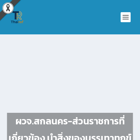
ผวจ.สกลนคร-ส่วนราชการที่
เกี่ยวข้อง นำสิ่งของบรรเทาทุกข์