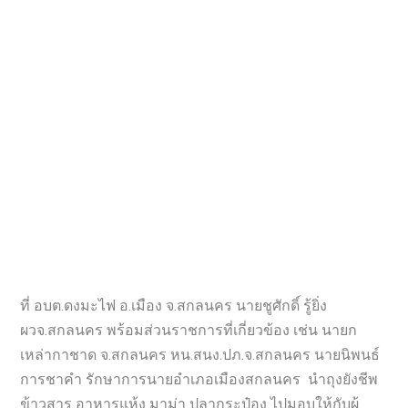
ที่ อบต.ดงมะไฟ อ.เมือง จ.สกลนคร นายชูศักดิ์ รู้ยิ่ง
ผวจ.สกลนคร พร้อมส่วนราชการที่เกี่ยวข้อง เช่น นายก
เหล่ากาชาด จ.สกลนคร หน.สนง.ปภ.จ.สกลนคร นายนิพนธ์
การชาคำ รักษาการนายอำเภอเมืองสกลนคร นำถุงยังชีพ
ข้าวสาร อาหารแห้ง มาม่า ปลากระป๋อง ไปมอบให้กับผู้