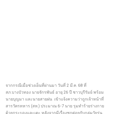
จากกรณีเมื่อช่วงเย็นที่ผ่านมา วันที่ 2 มี.ค. 68 ที่
สภ.บางบัวทอง นายจักรพันธ์ อายุ 26 ปี ชาวบุรีรัมย์ พร้อม
นายบุญมา และนายสายฝน เข้าแจ้งความว่าถูกเจ้าหน้าที่
สารวัตรทหาร (สห.) ประมาณ 6-7 นาย รุมทำร้ายร่างกาย
ด้วยกระบองและเตะ หลังจากมีเรื่องชกต่อยกับกลุ่มวัยรุ่น