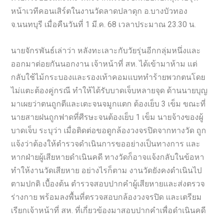
หน้าเวทีคอนเสิร์ตในงานวัดลาดปลาดุก อ.บางบัวทอง
จ.นนทบุรี เมื่อคืนวันที่ 1 มี.ค. 68 เวลาประมาณ 23.30 น.
นายจักรพันธ์เล่าว่า หลังทะเลาะกับวัยรุ่นอีกกลุ่มหนึ่งและ
ออกมาต่อยกันนอกงาน เจ้าหน้าที่ สห. ได้เข้ามาห้าม แต่
กลับใช้ไม้กระบองและรองเท้าคอมแบททำร้ายพวกตนโดย
ไม่แตะต้องคู่กรณี ทำให้ได้รับบาดเจ็บหลายจุด ด้านนายบุญ
มาเผยว่าตนถูกตีและเตะจนจมูกแตก ต้องเย็บ 3 เข็ม ขณะที่
นายสายฝนถูกฟาดที่ศีรษะจนต้องเย็บ 1 เข็ม นายจ้างของผู้
บาดเจ็บ ระบุว่า เมื่อติดต่อขอดูกล้องวงจรปิดจากทางวัด ถูก
แจ้งว่าต้องให้ตำรวจดำเนินการขออย่างเป็นทางการ และ
หากฝ่ายผู้เสียหายดำเนินคดี ทางวัดก็อาจแจ้งกลับในข้อหา
ทำให้งานวัดเสียหาย อย่างไรก็ตาม งานวัดยังคงดำเนินไป
ตามปกติ เบื้องต้น ตำรวจสอบปากคำผู้เสียหายและส่งตรวจ
ร่างกาย พร้อมลงพื้นที่ตรวจสอบกล้องวงจรปิด และเตรียม
เรียกเจ้าหน้าที่ สห. ที่เกี่ยวข้องมาสอบปากคำเพื่อดำเนินคดี