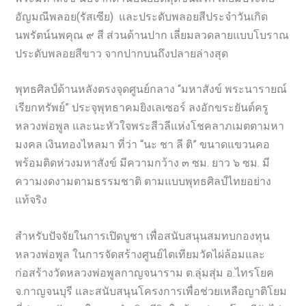
อัญมณีพลอย(รัสเซีย) และประดับพลอยสีประจำวันเกิด
นพรัตน์นพคุณ ๙ สี ส่วนด้านปาก เลี่ยมลวดลายแบบโบราณ
ประดับพลอยสีขาว จากปากบนถึงปลายล่างสุด
พุทธศิลป์ด้านหลังตรงจุดศูนย์กลาง “มหาสังข์ พระนารายณ์
เรียกทรัพย์” ประจุพุทธาคมยิงเลเซอร์ ลงอักขระยันต์ครู
หลวงพ่อพูล และนะหัวใจพระสีวลีแห่งโชคลาภเมตตามหา
มงคล เงินทองไหลมา ที่ว่า “นะ ชา ลี ติ” ขนาดแขวนคอ
พร้อมติดห่วงมหาสังข์ มีความกว้าง ๓ ซม. ยาว ๖ ซม. มี
ความงดงามตามธรรมชาติ ตามแบบพุทธศิลป์ไทยอย่าง
แท้จริง
สำหรับปัจจัยในการเปิดบูชา เพื่อสนับสนุนสมทบกองทุน
หลวงพ่อพูล ในการจัดสร้างศูนย์ไตเทียมวัดไผ่ล้อมและ
ก่อสร้างวัดหลวงพ่อพูลกาญจนาราม ต.ลุ่มสุ่ม อ.ไทรโยค
จ.กาญจนบุรี และสนับสนุนโครงการเพื่อช่วยเหลือญาติโยม