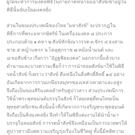
ผู้ใดจะทำการมงคลพิธีในภายภาคหน้าจงเอาสังข์เข้าอยู่ใน
พิธีนั้นนับเป็นมงคลยิ่ง
ส่วนในขนบประเพณีของไทย “มหาสังข์” จะปรากฏใน
พิธีการที่พระมหากษัตริย์ ในเครื่องมงคล ๘ ประการ
ประกอบด้วย ๑.คทา ๒.สังข์ทักษิณาวรรต ๓.จักร ๔.ธงสาม
ชาย ๕.หญ้าแพรก ๖.โคอุศุภราช ๗.หม้อน้ำมนต์ และ
๘.ขอสับช้าง เรียกว่า “อัฏฐพิธมงคล” นอกจากนี้แล้วบาง
ตำนานและบางความเชื่อก็ว่า การนำหอยสังข์มาใช้ในพิธี
รดน้ำสังข์ ก็เพราะว่าสังข์ คือหนึ่งในสิ่งศักดิ์สิทธิ์ ๑๔ อย่าง
อันเกิดจากการกวนเกษียรสมุทรของเหล่าเทวดาและอสูร
จึงถือเป็นของสิริมงคลสำหรับคู่บ่าวสาว ส่วนประเพณีการ
ใช้น้ำพระพุทธมนต์บรรจุในสังข์ ก็โดยเหตุที่คนไทยเป็น
พุทธศาสนิกชน ดังนั้นน้ำที่เกิดจากการเจริญพระพุทธมนต์
จึงถือเป็นสิ่งมงคลยิ่ง จึงทำให้ในพิธีแต่งงานได้นำน้ำมา
บรรจุในหอยสังข์ การรดน้ำสังข์จึงเสมือนเป็นการอวยพรให้
คู่บ่าวสาวมีแต่ความเจริญรุ่งเรืองในชีวิตคู่ ทั้งนี้มีคติความ