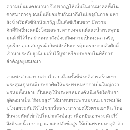
ความเป็นมงคลนานา จึงปรากฏให้เห็นในงานมงคลทั้งใน
ศาสนาต่างๆ จนเป็นที่ยอมรับกันมาถึงในปัจจุบันกาล มหา
สังข์ หรือสังข์ทักษิณาวัฏ เป็นสังข์เวียนขวา มีความ
ศักดิ์สิทธิ์มงคลยิ่งโดยเฉพาะหากเทพมนต์และน้ำพระพุทธ
มนต์ ที่ได้ไหลผ่านมหาสังข์จะเกิดความเป็นมงคล เจริญ
รุ่งเรือง อุดมสมบูรณ์ เกิดพลังเป็นการคุ้มครองจากสิ่งศักดิ์
เจ้านายระดับสูงนิยมเก็บไว้บูชาหรือประกอบในพิธีการ
สำคัญอยู่เสมอมา
ตามพงศาวดาร กล่าวไวว่า เมื่อครั้งที่พระอิศวรสร้างเขา
พระสุเมรุ ทรงมีประกาศิตให้พระพรหมธาดาเป็นใหญ่กว่า
พรหมทั้งหลาย เป็นเหตุให้พระพรหมองค์หนึ่งเกิดจิตริษยา
จุติลงมาเป็น “สังขอสูร” ได้มาพบพระพรหมขณะบรรทม จึง
ขโมยพระคัมภีร์ไป จากนั้นพระนารายณ์จึงตามเอาคืน โดย
ยื่นพระหัตถ์เข้าไปในปากสังข์อสูร เพื่อหยิบเอาพระคัมภีร์
จึงมีรอยนิ้วปรากฏ และสาปสังข์อสูร ให้เป็นพรหมมาจุติ ถ้า