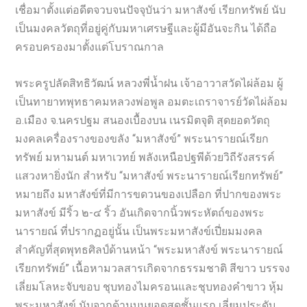
เชื่อมาตั้งแต่อดีตจวบจนปัจจุบันว่า มหาสังข์ เรียกทรัพย์ นับ
เป็นมงคลวัตถุที่อยู่คู่กับมหาเศรษฐีและผู้มีอันจะกิน ได้ถือ
ครอบครองมาตั้งแต่โบราณกาล
พระครูปลัดสิทธิวัฒน์ หลวงพี่น้ำฝน เจ้าอาวาสวัดไผ่ล้อม ผู้
เป็นทายาทพุทธาคมหลวงพ่อพูล อมตะเถราจารย์วัดไผ่ล้อม
อ.เมือง จ.นครปฐม สนองเบื้องบน เนรมิตจุติ สุดยอดวัตถุ
มงคลเครื่องรางของขลัง “มหาสังข์” พระนารายณ์เรียก
ทรัพย์ มหามนต์ มหาเวทย์ พลังเหนือปฐพีด้วยวิถีรังสรรค์
แสวงหายิ่งนัก สำหรับ “มหาสังข์ พระนารายณ์เรียกทรัพย์”
หมายถึง มหาสังข์ที่มีการขดวนของเปลือก ที่ปากของพระ
มหาสังข์ มีริ้ว ๒-๔ ริ้ว อันเกิดจากนิ้วพระหัตถ์ของพระ
นารายณ์ ที่ปรากฏอยู่นั้น เป็นพระมหาสังข์เปี่ยมมงคล
สำคัญที่สุดพุทธศิลป์ด้านหน้า “พระมหาสังข์ พระนารายณ์
เรียกทรัพย์” เนื้อหามวลสารเกิดจากธรรมชาติ สีขาว บรรจง
เลี่ยมโลหะจับขอบ ชุบทองไมครอนและชุบทองคำขาว หุ้ม
พระมหาสังข์ นับจากด้านบนยอดสุดชั้นแรก เลี่ยมประดับ