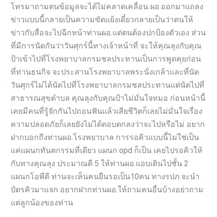
โทรมาถามตนข้อมูลจะได้ไม่คลาดเคลื่อน ผอ.ออกมาแถลง
ข่าวแบบนี้กลายเป็นความขัดแย้งเดี๋ยวกลายเป็นว่าตนให้
ข่าวกับสื่อจะไปฉีกหน้าท่านผอ.แต่ตนต้องปกป้องตัวเอง ส่วน
ที่มีการนัดกันว่าวันศุกร์นี้ทางเจ้าหน้าที่ จะให้คุณลุงกับคุณ
ป้าเข้าไปที่โรงพยาบาลกรมชลประทานเป็นการพูดคุยก่อน
ที่ท่านธนกิจ จะประสานโรงพยาบาลพระนั่งเกล้าและที่นัด
วันศุกร์ไม่ได้นัดไปที่โรงพยาบาลกรมชลประทานแต่นัดไปที่
สาธารณสุขตำบล คุณลุงกับคุณป้าไม่มั่นใจหมอ ก่อนหน้านี้
เคยมีคนที่รู้จักกันไปถอนฟันแล้วเสียชีวิตก็เลยไม่มั่นใจเรื่อง
ความปลอดภัยก็เลยยังไม่ได้ตอบตกลงว่าจะไปหรือไม่ อยาก
ฝากบอกถึงท่านผอ.โรงพยาบาล การรอคิวแบบนี้ไม่ใช่เป็น
แค่แผนกทันตกรรมที่เดียว แผนก opd ก็เป็น เคยไปรอคิวให้
กับทางคุณลุง ประมาณตี 5 ให้ท่านผอ.แอบเดินไปชั้น 2
แผนกโอพีดี ท่านจะเห็นคนยืนรอเป็น10คน ทางรปภ.จะนำ
บัตรคิวมาแจก อยากฝากท่านผอ.ให้ถามคนอื่นบ้างอย่าถาม
แต่ลูกน้องของท่าน