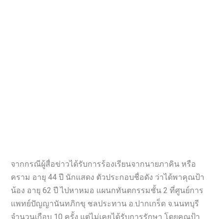
จากกรณีผู้สื่อข่าวได้รับการร้องเรียนจากนายภาคิน หรือ
คราม อายุ 44 ปี นักแสดง ตัวประกอบชื่อดัง ว่าได้พาคุณป้า
น้อง อายุ 62 ปี ไปหาหมอ แผนกทันตกรรมชั้น 2 ที่ศูนย์การ
แพทย์ปัญญานันทภิกขุ ชลประทาน อ.ปากเกร็ด จ.นนทบุรี
จำนวนเกือบ 10 ครั้ง แต่ไม่เคยได้รับการรักษา โดยคุณป้า