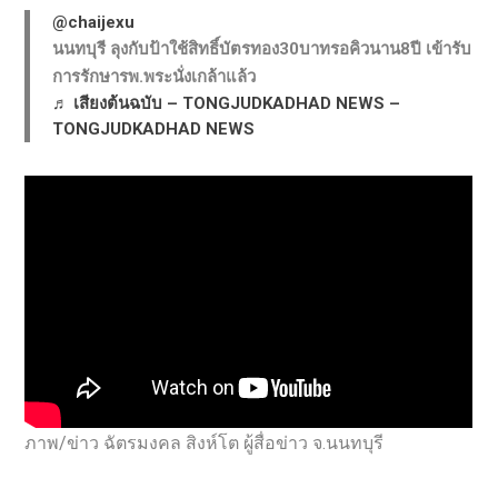
@chaijexu
นนทบุรี ลุงกับป้าใช้สิทธิ์บัตรทอง30บาทรอคิวนาน8ปี เข้ารับ
การรักษารพ.พระนั่งเกล้าแล้ว
♬ เสียงต้นฉบับ – TONGJUDKADHAD NEWS –
TONGJUDKADHAD NEWS
ภาพ/ข่าว ฉัตรมงคล สิงห์โต ผู้สื่อข่าว จ.นนทบุรี