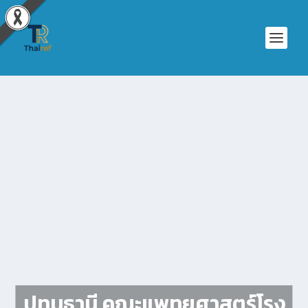
ปทุมธานี คณะแพทยศาสตร์โรง