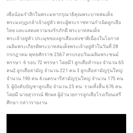
เพื่อน้อมรำลึกในพระมหากรุณาธิคุณพระบาทสมเด็จ
พระมงกุฎเกล้าเจ้าอยู่หัว พระผู้พระราชทานกำเนิดลูกเสือ
ไทย และแสดงความจงรักภักดี พระบาทสมเด็จ
พระเจ้าอยู่หัว ประมุขของลูกเสือแห่งชาติเนื่องในโอกาส
เฉลิมพระเกียรติพระบาทสมเด็จพระเจ้าอยู่หัวในวันที่ 28
กรกฎาคม พุทธศักราช 2567 ครบรอบวันเฉลิมพระชนม์
พรรษา 6 รอบ 72 พรรษา โดยมี1.ลูกเสือสำรอง จำนวน 65
คน2.ลูกเสือสามัญ จำนวน 221 คน 3.ลูกเสือสามัญรุ่นใหญ่
จำนวน 190 คน 4.เนตรนารีสามัญรุ่นใหญ่ จำนวน 175 คน
5. ผู้บังคับบัญชาลูกเสือ จำนวน 25 คน รวมทั้งสิ้น 676 คน
โดยมี นายสุวรรณ์ ฟักผล ผู้อำนวยการลูกเสือโรงเรียนเสรี
ศึกษา กล่าวรายงาน