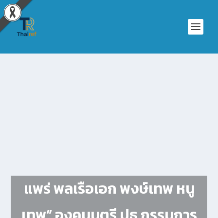
แพร่ พลเรือเอก พงษ์เทพ หนู
เทพ” องคมนตรี ปธ.กรรมการ