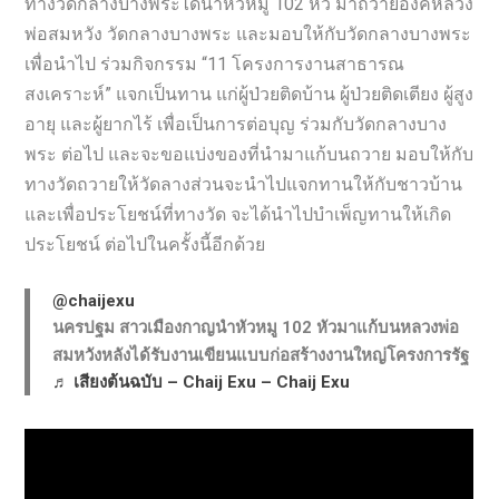
ทางวัดกลางบางพระได้นำหัวหมู 102 หัว มาถวายองค์หลวง
พ่อสมหวัง วัดกลางบางพระ และมอบให้กับวัดกลางบางพระ
เพื่อนำไป ร่วมกิจกรรม “11 โครงการงานสาธารณ
สงเคราะห์” แจกเป็นทาน แก่ผู้ป่วยติดบ้าน ผู้ป่วยติดเตียง ผู้สูง
อายุ และผู้ยากไร้ เพื่อเป็นการต่อบุญ ร่วมกับวัดกลางบาง
พระ ต่อไป และจะขอแบ่งของที่นำมาแก้บนถวาย มอบให้กับ
ทางวัดถวายให้วัดลางส่วนจะนำไปแจกทานให้กับชาวบ้าน
และเพื่อประโยชน์ที่ทางวัด จะได้นำไปบำเพ็ญทานให้เกิด
ประโยชน์ ต่อไปในครั้งนี้อีกด้วย
@chaijexu
นครปฐม สาวเมืองกาญนำหัวหมู 102 หัวมาแก้บนหลวงพ่อ
สมหวังหลังได้รับงานเขียนแบบก่อสร้างงานใหญ่โครงการรัฐ
♬ เสียงต้นฉบับ – Chaij Exu – Chaij Exu