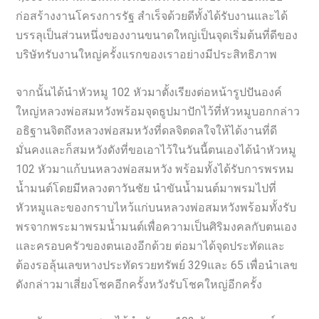
ก่อสร้างงานโครงการรัฐ สำเร็จด้วยดีทั้งได้รับงานและได้
บรรลุเป็นส่วนหนึ่งของงานขนาดใหญ่เป็นจุดเริ่มต้นที่ดีของ
บริษัทรับงานใหญ่ครั้งแรกของเราอย่างมีประสิทธิภาพ
จากนั้นได้นำหัวหมู 102 หัวมาตั้งเรียงต่อหน้ารูปปันองค์
ใหญ่หลวงพ่อสมหวังพร้อมจุดธูปมาปักไว้ที่หัวหมูบอกกล่าว
อธิฐานจิตถึงหลวงพ่อสมหวังที่ดลจิตดลใจให้ได้งานที่ดี
มั่นคงและก็สมหวังดังที่ขอเอาไว้ในวันนี้ตนเองได้นำหัวหมู
102 หัวมาแก้บนหลวงพ่อสมหวัง พร้อมทั้งได้รับการพรหม
น้ำมนต์โดยมีหลวงตาวันชัย นำขันน้ำมนต์มาพรมไปที่
หัวหมูและของกราบไหว้แก่บนหลวงพ่อสมหวังพร้อมทั้งรับ
พรจากพระมาพรมน้ำมนต์เพื่อความเป็นศิริมงคลกับตนเอง
และครอบครัวของตนเองอีกด้วย ต่อมาได้จุดประทัดและ
ต้องรอลุ้นเลขหางประทัดรวยทรัพย์ 329และ 65 เพื่อนำเลข
ดังกล่าวมาเสี่ยงโชคอีกครั้งหวังรับโชคใหญ่อีกครั้ง