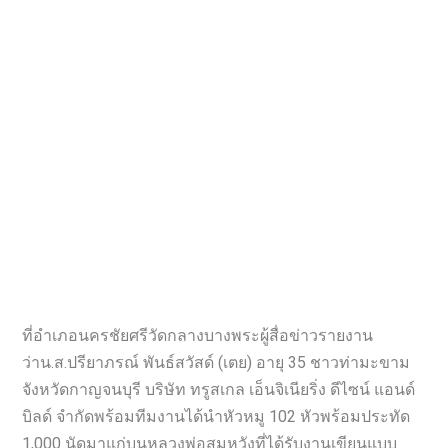
ที่อำเภอนครชัยศรีวัดกลางบางพระผู้สื่อข่าวรายงาน
ว่าน.ส.ปรียาภรณ์ พันธ์สวัสด์ (เตย) อายุ 35 ชาวท่ามะขาม
จังหวัดกาญจนบุรี บริษัท ทรูสเกล เอ็นจิเนียริ่ง ดีไซน์ แอนด์
บิลด์ จำกัดพร้อมทีมงานได้นำหัวหมู 102 หัวพร้อมประทัด
1,000 นัดมาแก่บนหลวงพ่อสมหวังที่ได้รับงานเขียนแบบ