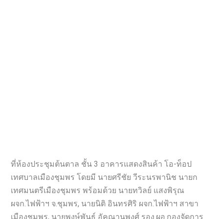
ที่ห้องประชุมต้นตาล ชั้น 3 อาคารแสดงสินค้า โอ-ท็อป
เทศบาลเมืองชุมพร โดยมี นายศรีชัย วีระนรพานิช นายก
เทศมนตรีเมืองชุมพร พร้อมด้วย นายทวิลย์ แสงพิรุณ
ผจก.ไฟฟ้าฯ จ.ชุมพร, นายนิติ อินทรศิริ ผจก.ไฟฟ้าฯ สาขา
เมืองชุมพร, นายพงษ์พันธุ์ อัคณานุพงศ์ รอง.ผอ.กองจัดการ