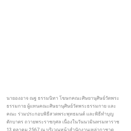
นายองอาจ ณฐ ธรรมนิทา โฆษกคณะศิษยานุศิษย์วัดพระ
ธรรมกาย ผู้แทนคณะศิษยานุศิษย์วัดพระธรรมกาย และ
คณะ ร่วมประกอบพิธีสวดพระพุทธมนต์ และพิธีทำบุญ
ตักบาตร ถวายพระราชกุศล เนื่องในวันนวมินทรมหาราช
13 ตุลาคม 2567 ณ บริเวณหน้าสำนักงานเหล่ากาชาด