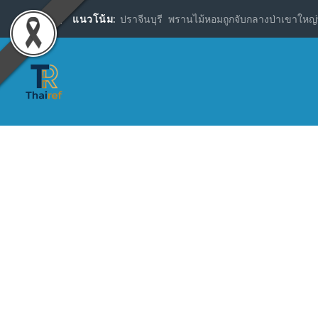
แนวโน้ม:
ปราจีนบุรี พรานไม้หอมถูกจับกลางป่าเขาใหญ่พ