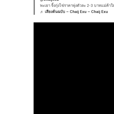
พะเยา จิ้งกุ่งไข่ราคาพุ่งตัวละ 2-3 บาทแม่ค้า
♬ เสียงต้นฉบับ – Chaij Exu – Chaij Exu