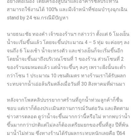
อย่างต่อเนื่อง โดยเครื่องสูบน้ำและอาคารชลประทาน
สามารถใช้งานได้ 100% และมีเจ้าหน้าที่ซ่อมบำรุงฉุกเฉิน
stand by 24 ชม.กรณีมีปัญหา
นายธนะชัย ทองคำ เจ้าของร้านฯ กล่าวว่า ตั้งแต่ 6 โมงเย็น
น้ำจะเริ่มขึ้นแล้ว โดยจะขึ้นประมาณ 4 – 5 ทุ่ม จะค่อยๆ ลง
จนถึง 6 โมงเช้า น้ำจะทรงตัว และช่วงเย็นก็จะเริ่มขึ้นอีก
โดยน้ำจะขึ้นมาถึงบริเวณโซนที่ 1 ของร้าน ส่วนโซนที่ 2
ของร้านจมหมดแล้ว แต่น้ำจะขึ้นๆ ลงๆ เพราะฝั่งนั้นจะต่ำ
กว่าโซน 1 ประมาณ 10 เซนติเมตร ทางร้านเราได้รับผลก
ระทบจากน้ำเอ่อล้นริมตลิ่งเมื่อวันที่ 30 สิงหาคมที่ผ่านมา
หลังจากโพสคลิปบรรยากาศร้านที่ถูกน้ำท่วมลูกค้าก็ชื่น
ชอบ แต่เราก็ต้องประเมินสถานการณ์วันต่อวัน และติดตาม
ข่าวสารตลอด ดูว่าน้ำจะขึ้นมากกว่านี้หรือไม่ หากพบว่าน้ำ
ขึ้นมากกว่าปกติแต่ไม่ลงก็ต้องเตรียมยกของขึ้นที่สูง ปีที่พ้น
มาน้ำไม่ท่วม ซึ่งทางร้านได้รับผลกระทบหนักเลยคือ ปี64