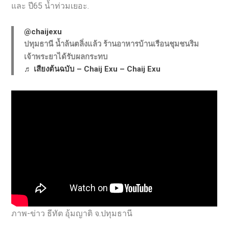
และ ปี65 น้ำท่วมเยอะ.
@chaijexu
ปทุมธานี น้ำล้นตลิ่งแล้ว ร้านอาหารบ้านเรือนชุมชนริม
เจ้าพระยาได้รับผลกระทบ
♬ เสียงต้นฉบับ – Chaij Exu – Chaij Exu
ภาพ-ข่าว ธีทัต อุ้มญาติ จ.ปทุมธานี