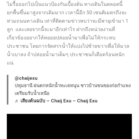
ไม่รื้อออกไปเป็นแนวป้องกันเบื้องต้น ทางเดินในตลอดนี้
ยกพื้นขึ้นมาสูงจากเดิมมาก เวลานี้อีก 50 เซนติเมตรถึงจะ
ท่วมถนนทางเดิน เท่าที่ติดตามข่าวพบว่าจะมีพายุเข้ามา 1
ลูก และเลยจากนี้จะมาอีกเท่าไร ฝากถึงหน่วยงานที่
เกี่ยวข้องอยากให้ทยอยปล่อยน้ำมาเพื่อไม่ให้กระทบ
ประชาชน โดยการจัดสรรน้ำให้แบ่งไปซ้ายขวาเพื่อให้มวล
น้ำเบาลง ถ้าปล่อยน้ำมาเต็มๆ ประชาชนก็เดือดร้อนหนัก
แน่.
@chaijexu
ปทุมธานี ฝนตกหนักน้ำทะเลหนุน ชาวบ้านขนของก่อกำแพง
เตรียมรับน้ำเหนือ
♬ เสียงต้นฉบับ – Chaij Exu – Chaij Exu