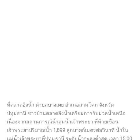
ที่ตลาดอิงน้ำ ตำบลบางเตย อำเภอสามโคก จังหวัด
ปทุมธานี ชาวบ้านตลาดอิงน้ำเตรียมการรับมวลน้ำเหนือ
เนื่องจากสถานการณ์น้ำลุ่มน้ำเจ้าพระยา ที่ท้ายเขื่อน
เจ้าพระยาปริมาณน้ำ 1,899 ลูกบาศก์เมตรต่อวินาที น้ำใน
แม่น้ำเจ้าพระยาที่ปทุมธานี ระดับน้ำจะลงต่ำสุด เวลา 15.00