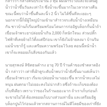
กล่าวว่า กลางคืนประมาณ 3 ทุ่ม ผมเฝ้าระวังและจะเดินดู
น้ำว่าน้ำขึ้นวันละเท่าไร ซึ่งน้ำจะขึ้นมากในเวลากลางคืน
ขณะนี้พบว่าน้ำขึ้นคืนละนิ้ว 2 นิ้ว ไม่ได้ขึ้นทีละเยอะๆ
นอกจากนี้ก็มีผู้ใหญ่บ้านเข้ามาสำรวจระดับน้ำบ้างเหมือน
กัน ชาวบ้านก็เริ่มเตรียมพร้อมโดนการก่ออิฐบล็อกกั้นน้ำถ้า
เขื่อนเจ้าพระยาปล่อยน้ำเกิน 2,000 ก็หนักใจนะ ส่วนปลั๊ก
ไฟฟ้าที่เคยย้ายไว้ตั้งแต่ปีก่อน เขาก็ยังไม่ย้ายลงมา บ้านริม
แม่น้ำเขาก็รู้ และเตรียมความพร้อมไว้เลย ตอนนี้หน้าน้ำ
เขาก็จะทยอยเก็บสิ่งของกันแล้ว
นายสุรพงษ์ ลิขิตธนดำรง อายุ 70 ปี ร้านค้าของชำตลาดอิง
น้ำ กล่าวว่า เท่าที่เฝ้าดูระดับน้ำพบว่าน้ำยังขึ้นมาแต่เห็นว่า
เขื่อนเจ้าพระยา เริ่มจะปล่อยน้ำมาเยอะขึ้น หากน้ำทะเลไม่
หนุน ฝนตกมาไม่เยอะคงไม่น่ากลัว ยซึ่งถ้าจะเก็บของต้อง
เก็บทีเดียว เพราะว่าของในร้านเยอะมาก ถ้าเราเก็บก่อนก็
จะขายไม่ได้ ต้องทยอยเก็บบางส่วนเท่านั้น และเตรียมอิฐ
บล็อกปูนไว้ก่อนแล้วหากสถานการณ์ไม่ดีโดยมีของเก่าที่ยัง