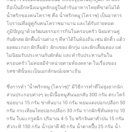
ถือเป็นอีกหนึ่งเมนูหลักอยู่ในสำรับอาหารไทยที่ขาดไม่ได้
น้ำพริกของคนโคราช คือ น้ำพริกหมู (โคราช) เป็นอาหาร
โบราณที่อยู่คู่กับคนโคราชมานาน และได้รับถ่ายทอด
ภูมิปัญญาด้วยวัฒนธรรมการกินในครอบครัว นิยมทานคู่
กับผักสด ผักพื้นบ้านต่าง ๆ ที่หาได้ในท้องถิ่น เช่น ผักติ้ว แต้ว
ยอดมะกอก ผักลืมผัว ผักแขยง ผักกุ่ม และผักเสี้ยมดอง แต่
ไม่นิยมรับประทานกับผักต้ม และทำรับประทานกันใน
ครอบครัว ไม่ค่อยมีจำหน่ายตามท้องตลาด ในเรื่องของ
รสชาตินั้นจะเป็นเอกลักษณ์เฉพาะถิ่น
ซึ่งการทำ “น้ำพริกหมู (โคราช)” มีวิธีการทำที่ไม่ยุ่งยากนัก
ส่วนประกอบต่างๆ จะมีเนื้อหมูสันนอกสับ 300 กรัม ตระไคร้
ซอยบาง 15 กรัม ข่าหั่นบาง 10 กรัม หอมแดงปอกเปลือก 50
กรัม กระเทียมไทยปอกเปลือก 30 กรัม รากผักชีหั่นหยาบ 10
กรัม ใบมะกรูดฉีก ปริมาณ 4-5 ใบ พริกจินดาคั่วป่น 15 กรัม
หัวกะทิ 150 กรัม น้ำปลาดี 40 กรัม น้ำตาลปี๊บ 25 กรัม น้ำ