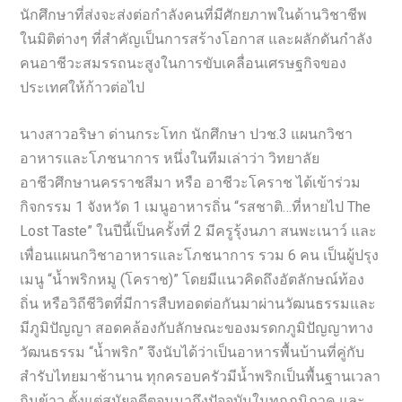
นักศึกษาที่ส่งจะส่งต่อกำลังคนที่มีศักยภาพในด้านวิชาชีพ
ในมิติต่างๆ ที่สำคัญเป็นการสร้างโอกาส และผลักดันกำลัง
คนอาชีวะสมรรถนะสูงในการขับเคลื่อนเศรษฐกิจของ
ประเทศให้ก้าวต่อไป
นางสาวอริษา ด่านกระโทก นักศึกษา ปวช.3 แผนกวิชา
อาหารและโภชนาการ หนึ่งในทีมเล่าว่า วิทยาลัย
อาชีวศึกษานครราชสีมา หรือ อาชีวะโคราช ได้เข้าร่วม
กิจกรรม 1 จังหวัด 1 เมนูอาหารถิ่น “รสชาติ…ที่หายไป The
Lost Taste” ในปีนี้เป็นครั้งที่ 2 มีครูรุ้งนภา สนพะเนาว์ และ
เพื่อนแผนกวิชาอาหารและโภชนาการ รวม 6 คน เป็นผู้ปรุง
เมนู “น้ำพริกหมู (โคราช)” โดยมีแนวคิดถึงอัตลักษณ์ท้อง
ถิ่น หรือวิถีชีวิตที่มีการสืบทอดต่อกันมาผ่านวัฒนธรรมและ
มีภูมิปัญญา สอดคล้องกับลักษณะของมรดกภูมิปัญญาทาง
วัฒนธรรม “น้ำพริก” จึงนับได้ว่าเป็นอาหารพื้นบ้านที่คู่กับ
สำรับไทยมาช้านาน ทุกครอบครัวมีน้ำพริกเป็นพื้นฐานเวลา
กินข้าว ตั้งแต่สมัยอดีตจนมาถึงปัจจุบันในทุกภูมิภาค และ