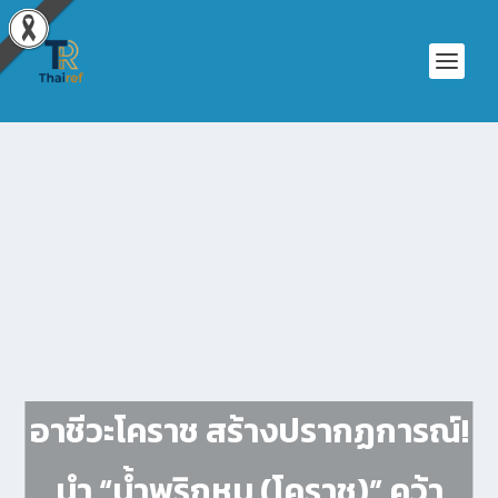
อาชีวะโคราช สร้างปรากฏการณ์!
นำ “น้ำพริกหมู (โคราช)” คว้า