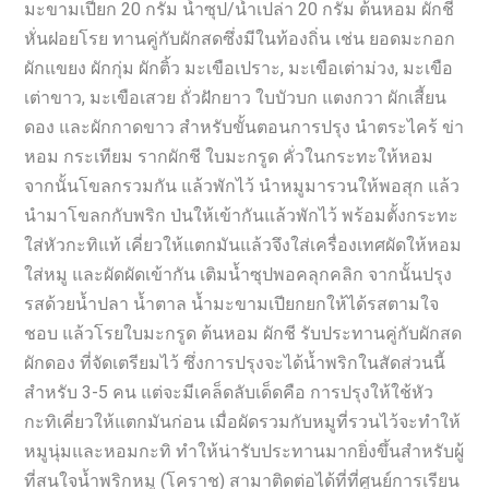
มะขามเปียก 20 กรัม น้ำซุป/น้ำเปล่า 20 กรัม ต้นหอม ผักชี
หั่นฝอยโรย ทานคู่กับผักสดซึ่งมีในท้องถิ่น เช่น ยอดมะกอก
ผักแขยง ผักกุ่ม ผักติ้ว มะเขือเปราะ, มะเขือเต่าม่วง, มะเขือ
เต่าขาว, มะเขือเสวย ถั่วฝักยาว ใบบัวบก แตงกวา ผักเสี้ยน
ดอง และผักกาดขาว สำหรับขั้นตอนการปรุง นำตระไคร้ ข่า
หอม กระเทียม รากผักชี ใบมะกรูด คั่วในกระทะให้หอม
จากนั้นโขลกรวมกัน แล้วพักไว้ นำหมูมารวนให้พอสุก แล้ว
นำมาโขลกกับพริก ป่นให้เข้ากันแล้วพักไว้ พร้อมตั้งกระทะ
ใส่หัวกะทิแท้ เคี่ยวให้แตกมันแล้วจึงใส่เครื่องเทศผัดให้หอม
ใส่หมู และผัดผัดเข้ากัน เติมน้ำซุปพอคลุกคลิก จากนั้นปรุง
รสด้วยน้ำปลา น้ำตาล น้ำมะขามเปียกยกให้ได้รสตามใจ
ชอบ แล้วโรยใบมะกรูด ต้นหอม ผักชี รับประทานคู่กับผักสด
ผักดอง ที่จัดเตรียมไว้ ซึ่งการปรุงจะได้น้ำพริกในสัดส่วนนี้
สำหรับ 3-5 คน แต่จะมีเคล็ดลับเด็ดคือ การปรุงให้ใช้หัว
กะทิเคี่ยวให้แตกมันก่อน เมื่อผัดรวมกับหมูที่รวนไว้จะทำให้
หมูนุ่มและหอมกะทิ ทำให้น่ารับประทานมากยิ่งขึ้นสำหรับผู้
ที่สนใจน้ำพริกหมู (โคราช) สามาติดต่อได้ที่ที่ศูนย์การเรียน