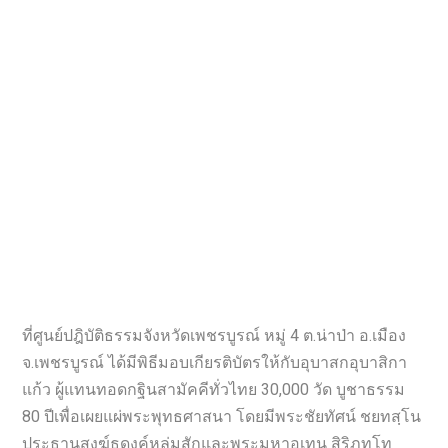
ที่ศูนย์ปฎิบัติธรรมจังหวัดเพชรบูรณ์ หมู่ 4 ต.น่าป่า อ.เมือง
จ.เพชรบูรณ์ ได้มีพิธีมอบเกียรติบัตรให้กับอุบาสกอุบาสิกา
แก้ว ผู้แทนทอดกฐินสามัคคีทั่วไทย 30,000 วัด บูชาธรรม
80 ปีเพื่อเผยแผ่พระพุทธศาสนา โดยมีพระชัยทัศน์ ชยทสฺโน
ประธานสงฆ์ธุดงค์หล่มสักและพระมหาอุเทน สิริภทฺโท