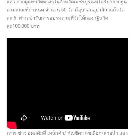
แล้ว จากผู้แทนวัดต่างๆในจังหวัดเพชรบูรณ์ที่ได้รับกองกฐิน
ตามเกณฑ์กำหนด จำนวน 50 วัด มีอุบาสกอุยาสิกาแก้ววัด
ละ 5 ท่าน ข้ารับการอบรมตามที่วัดได้กองกฐินวัด
ละ100,000 บาท
ภาพ-ข่าว อุดมศักดิ์ เหล็กคำ/ กัญชิศา สุชเผือก/สายน้ำ เณร