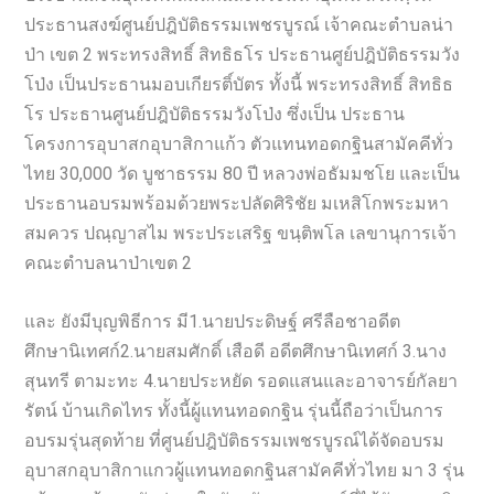
ประธานสงฆ์ศูนย์ปฎิบัติธรรมเพชรบูรณ์ เจ้าคณะตำบลน่า
ป่า เขต 2 พระทรงสิทธิ์ สิทธิธโร ประธานศูย์ปฎิบัติธรรมวัง
โป่ง เป็นประธานมอบเกียรติ์บัตร ทั้งนี้ พระทรงสิทธิ์ สิทธิธ
โร ประธานศูนย์ปฎิบัติธรรมวังโป่ง ซึ่งเป็น ประธาน
โครงการอุบาสกอุบาสิกาแก้ว ตัวแทนทอดกฐินสามัคคีทั่ว
ไทย 30,000 วัด บูชาธรรม 80 ปี หลวงพ่อธัมมชโย และเป็น
ประธานอบรมพร้อมด้วยพระปลัดศิริชัย มเหสิโกพระมหา
สมควร ปณฺญาสไม พระประเสริฐ ขนฺติพโล เลขานุการเจ้า
คณะตำบลนาป่าเขต 2
และ ยังมีบุญพิธีการ มี1.นายประดิษฐ์ ศรีลือชาอดีต
ศึกษานิเทศก์2.นายสมศักดิ์ เสือดี อดีตศึกษานิเทศก์ 3.นาง
สุนทรี ตามะทะ 4.นายประหยัด รอดแสนและอาจารย์กัลยา
รัตน์ บ้านเกิดไทร ทั้งนี้ผู้แทนทอดกฐิน รุ่นนี้ถือว่าเป็นการ
อบรมรุ่นสุดท้าย ที่ศูนย์ปฎิบัติธรรมเพชรบูรณ์ได้จัดอบรม
อุบาสกอุบาสิกาแกวผู้แทนทอดกฐินสามัคคีทั่วไทย มา 3 รุ่น