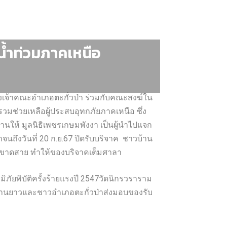
น้ำท่วมภาคเหนือ
องเจ้าคณะอำเภอตะกั่วป่า ร่วมกับคณะสงฆ์ใน
มรวมช่วยเหลือผู้ประสบอุทกภัยภาคเหนือ ซึ่ง
านให้ มูลนิธิเพชรเกษมพังงา เป็นผู้นำไปแจก
มาจนถึงวันที่ 20 ก.ย.67 ปิดรับบริจาค ชาวบ้าน
ม่ขาดสาย ทำให้ของบริจาคเต็มศาลา
ามิภัยพิบัติครั้งร้ายแรงปี 2547วัดนิกรวราราม
ดย่านยาวและชาวอำเภอตะกั่วป่าส่งมอบของรับ