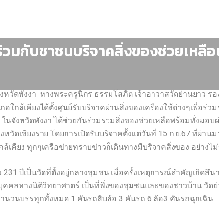
่วมกับชาชนบริจาคสิ่งของช่วยเหลือ
า จังหวัดพังงา ทางพระครูนิกร ธรรมโสภิต เจ้าอาวาสวัดย่านยาว ร
กล้เคียงได้ตั้งศูนย์รับบริจาคผ่านสิ่งของเครื่องใช้ต่างๆเพื่อร่ว
จังหวัดพังงา ได้ช่วยกันร่วมรวมสิ่งของช่วยเหลือพร้อมทั่งมอบผ่
งหวัดเชียงราย โดยการเปิดรับบริจาคตั้งแต่วันที่ 15 ก.ย.67 ที่ผ่าน
เคียง ทุกๆเครือข่ายทราบข่าวก็เดินทางมีบริจาคสิ่งของ อย่างไ
31 ปีเป็นวัดที่ตั้งอยู่กลางชุมชน เมื่อครั้งเหตุการณ์สำคัญเกิดสึน
ณ์บุคคลทางนิติวิทยาศาตร์ เป็นที่พึ่งของชุมชนและของชาวบ้าน วั
จำนวนบรรทุกทั้งหมด 1 คันรถสิบล้อ 3 คันรถ 6 ล้อ3 คันรถฉุกเฉิน