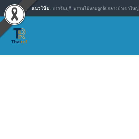
แนวโน้ม:
ปราจีนบุรี พรานไม้หอมถูกจับกลางป่าเขาใหญ่พ