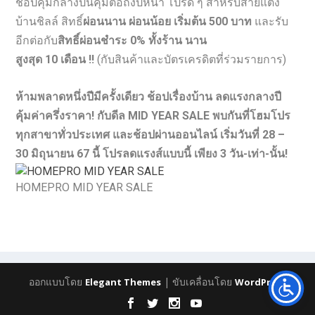
ช้อปคุ้มกลางปีนี้คุ้มต่อถึงปีหน้า โปรดี ๆ สำหรับสายแต่ง
บ้านชิลล์ สิทธิ์
ผ่อนนาน ผ่อนน้อย เริ่มต้น
500 บาท
และรับ
อีกต่อกับ
สิทธิ์ผ่อนชำระ
0% ทั้งร้าน นาน
สูงสุด 10 เดือน !!
(กับสินค้าและบัตรเครดิตที่ร่วมรายการ)
ห้ามพลาดหนึ่งปีมีครั้งเดียว ช้อปเรื่องบ้าน ลดแรงกลางปี
คุ้มค่าครึ่งราคา
! กับดีล MID YEAR SALE พบกันที่โฮมโปร
ทุกสาขาทั่วประเทศ และช้อปผ่านออนไลน์ เริ่มวันที่ 28 –
30 มิถุนายน 67 นี้ โปรลดแรงส์แบบนี้ เพียง 3 วัน-เท่า-นั้น!
HOMEPRO MID YEAR SALE
ออกแบบโดย
| ขับเคลื่อนโดย
Elegant Themes
WordPress