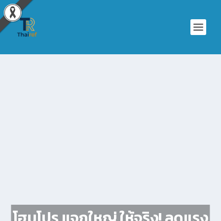
โฮมโปร แจกใหญ่ ให้จริง! ลดแรง