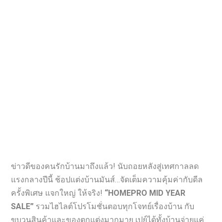
ข่าวดีของคนรักบ้านมาถึงแล้ว! นับถอยหลังสู่เทศกาลลด
แรงกลางปีนี้ ช้อปแต่งบ้านมันส์…จัดเต็มความคุ้มค่ากับดีล
ครั้งพิเศษ แจกใหญ่ ให้จริง!
“HOMEPRO MID YEAR
SALE”
รวมไฮไลต์โปรโมชั่นตอบทุกโจทย์เรื่องบ้าน กับ
ขบวนสินค้าและของตกแต่งมากมาย เปย์ได้ทั้งบ้านจ่ายแค่