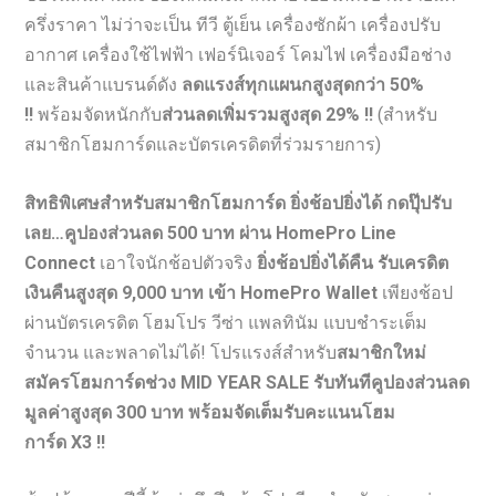
ครึ่งราคา ไม่ว่าจะเป็น ทีวี ตู้เย็น เครื่องซักผ้า เครื่องปรับ
อากาศ เครื่องใช้ไฟฟ้า เฟอร์นิเจอร์ โคมไฟ เครื่องมือช่าง
และสินค้าแบรนด์ดัง
ลดแรงส์ทุกแผนกสูงสุดกว่า
50%
!!
พร้อมจัดหนักกับ
ส่วนลดเพิ่มรวมสูงสุด
29% !!
(สำหรับ
สมาชิกโฮมการ์ดและบัตรเครดิตที่ร่วมรายการ)
สิทธิพิเศษสำหรับสมาชิกโฮมการ์ด ยิ่งช้อปยิ่งได้ กดปุ๊ปรับ
เลย…คูปองส่วนลด
500 บาท
ผ่าน
HomePro Line
Connect
เอาใจนักช้อปตัวจริง
ยิ่งช้อปยิ่งได้คืน รับเครดิต
เงินคืนสูงสุด
9,000 บาท เข้า HomePro Wallet
เพียงช้อป
ผ่านบัตรเครดิต โฮมโปร วีซ่า แพลทินัม แบบชำระเต็ม
จำนวน และพลาดไม่ได้! โปรแรงส์สำหรับ
สมาชิกใหม่
สมัครโฮมการ์ดช่วง
MID YEAR SALE
รับทันทีคูปองส่วนลด
มูลค่าสูงสุด
300 บาท
พร้อมจัดเต็มรับคะแนนโฮม
การ์ด
X3 !!