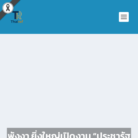
พังงา ยิ่งใหญ่เปิดงาน “ประชารัฐ