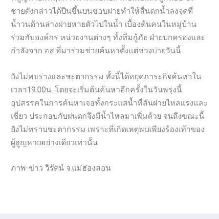
ชายดังกล่าวได้ปีนขึ้นบนขอบฝายทำให้ลื่นตกน้ำลงจุดที่
น้ำวนด้านล่างฝายหายตัวไปในน้ำ เบื้องต้นคนในหมู่บ้าน
ร่วมกับองค์กร หน่วยงานต่างๆ ทั้งทีมกู้ภัย ฝ่ายปกครองและ
กำลังจาก อส.ที่มาร่วมช่วยค้นหาตั้งแต่ช่วงบ่ายวันนี้
ยังไม่พบร่างและชะตากรรม ทั้งนี้ได้หยุดภาระกิจค้นหาใน
เวลา19.00น. โดยจะเริ่มต้นค้นหาอีกครั้งในวันพรุ่งนี้
อุปสรรคในการค้นหาเจอทั้งกระแสน้ำที่สันฝายไหลแรงและ
เชี่ยว ประกอบกับฝนตกจึงมีน้ำไหลมาเพิ่มด้วย จนถึงขณะนี้
ยังไม่ทราบชะตากรรม เพราะที่เกิดเหตุพบเพียงร้องเท้าของ
ผู้สูญหายอย่างเดียวเท่านั้น
ภาพ-ข่าว วิรัตน์ จ.แม่ฮ่องสอน