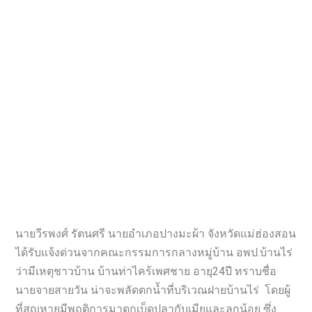
นายวีรพงศ์ รัตนศรี นายอำเภอปางมะผ้า จังหวัดแม่ฮ่องสอน
ได้รับแจ้งด่วนจากคณะกรรมการกลางหมู่บ้าน อพป.บ้านไร่
ว่ามีเหตุชาวบ้าน บ้านท่าไคร้เพศชาย อายุ24ปี ทราบชื่อ
นายจายสายวัน น่าจะพลัดตกน้ำที่บริเวณฝายบ้านไร่ โดยผู้
ที่สูญหายมีพฤติการมาตกเบ็ดปลากับเมียและลูกน้อย ซึ่ง