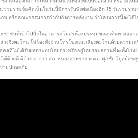
ึ่งวันนี้เองก็มีการให้ความเห็นในทั้งสิ่งที่เป็นข้อกังวล หรือไม่เห
ะรวบรวมข้อคิดเห็นในวันนี้มีการรับฟังต่อเนื่องอีก 15 วันรวบร
น คกพ.หรือคณะกรรมการกำกับกิจการพลังงาน ว่าโครงการนี้จะได้ไป
ประชาชนที่เข้าไปนั่งในอาคารสโมสรห้องประชุมขณะเดินทางออกลงบ
้านล่างจึงตะโกน โห่ร้องทั้งผ่านโทรโข่งและเสียงตะโกนด้วยความเครีย
คคลที่ไม่ได้รับผลกระทบโดยตรงหรืออยู่โดยรอบสถานที่จะตั้งโรงงาน
ด้ด้วยดี มีตำรวจ จาก สภ. หนองสาหร่าย พ.ต.อ. ศุภชัย วิบูลย์สุข
วามปลอดภัย