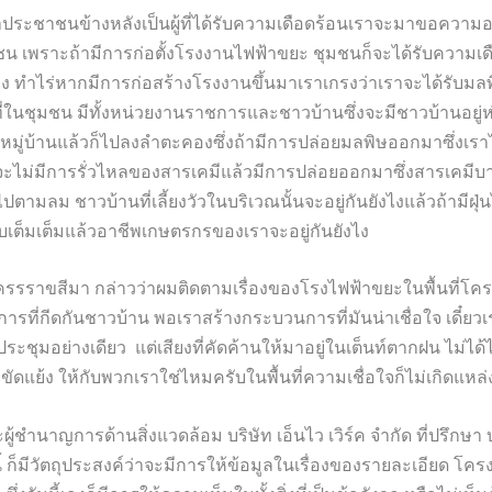
ระชาชนข้างหลังเป็นผู้ที่ได้รับความเดือดร้อนเราจะมาขอความอน
ชน เพราะถ้ามีการก่อตั้งโรงงานไฟฟ้าขยะ ชุมชนก็จะได้รับความเ
ง ทำไร่หากมีการก่อสร้างโรงงานขึ้นมาเราเกรงว่าเราจะได้รับมล
้นที่ในชุมชน มีทั้งหน่วยงานราชการและชาวบ้านซึ่งจะมีชาวบ้านอยู่ห
มู่บ้านแล้วก็ไปลงลำตะคองซึ่งถ้ามีการปล่อยมลพิษออกมาซึ่งเรา
งว่าจะไม่มีการรั่วไหลของสารเคมีแล้วมีการปล่อยออกมาซึ่งสารเคม
มลม ชาวบ้านที่เลี้ยงวัวในบริเวณนั้นจะอยู่กันยังไงแล้วถ้ามีฝุ่
ต็มเต็มแล้วอาชีพเกษตรกรของเราจะอยู่กันยังไง
นครรราขสีมา กล่าวว่าผมติดตามเรื่องของโรงไฟฟ้าขยะในพื้นที่โคร
การที่กีดกันชาวบ้าน พอเราสร้างกระบวนการที่มันน่าเชื่อใจ เดี๋ย
ระชุมอย่างเดียว แต่เสียงที่คัดค้านให้มาอยู่ในเต็นท์ตากฝน ไม่ได
ัดแย้ง ให้กับพวกเราใช่ไหมครับในพื้นที่ความเชื่อใจก็ไม่เกิดแหล่
ู้ชำนาญการด้านสิ่งแวดล้อม บริษัท เอ็นไว เวิร์ค จำกัด ที่ปรึกษ
นี้ ก็มีวัตถุประสงค์ว่าจะมีการให้ข้อมูลในเรื่องของรายละเอียด