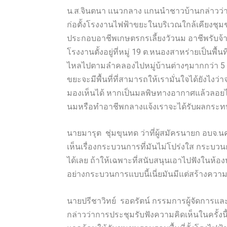
น.ส.จินตนา แนวกลาง แกนนำชาวบ้านกล่าวว่าป
ก่อตั้งโรงงานไฟฟ้าขยะในบริเวณใกล้เคียงชุม
ประกอบอาชีพเกษตรกรเลี้ยงวัวนม อาชีพรับจ้า
โรงงานตั้งอยู่ที่หมู่ 19 ต.หนองสาหร่ายเป็นพื
ไหลไปตามลำคลองไปหมู่บ้านต่างๆมากกว่า 5 ห
ขยะจะมีพื้นที่ที่สามารถให้เรามั่นใจได้ยังไ
มองเห็นได้ หากเป็นมลพิษทางอากาศแล้วลอยไปตา
นมหรือทำอาชีพกลางแจ้งเราจะได้รับผลกระทบเ
นายมารุต ชุ่มขุนทด ว่าที่ผู้สมัครนายก อบจ.
เห็นเรื่องกระบวนการที่มันไม่โปร่งใส กระบวน
ได้เลย ถ้าให้เฉพาะที่สนับสนุนเอาไปฟังในห้องป
อย่างกระบวนการแบบนี้เนี่ยมันมีแต่สร้างความข
นายปรีชาวิทย์ รอดรัตน์ กรรมการผู้จัดการและผ
กล่าวว่าการประชุมรับฟังความคิดเห็นในครั้ง