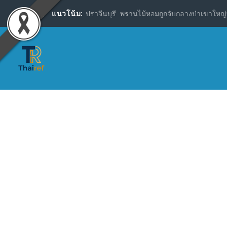
แนวโน้ม:
ปราจีนบุรี พรานไม้หอมถูกจับกลางป่าเขาใหญ่พ