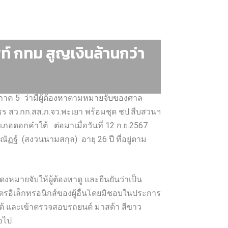
์ กทม สูญเงินล้านกว่า
ภาค 5 ว่ามีผู้ต้องหาตามหมายจับของศาล
ลธร สว.กก.สส.ภ.จว.พะเยา พร้อมชุด ชป.สืบสวนฯ
เภอดอกคำใต้ ต่อมาเมื่อวันที่ 12 ก.ย.2567
ฏฐ์ (สงวนนามสกุล) อายุ 26 ปี ที่อยู่ตาม
งหมายจับให้ผู้ต้องหาดู และยืนยันว่าเป็น
ัตรอิเล็กทรอนิกส์ของผู้อื่นโดยมิชอบในประการ
ำใต้ และเข้าตรวจสอบรถยนต์ มาสด้า สีขาว
อไป