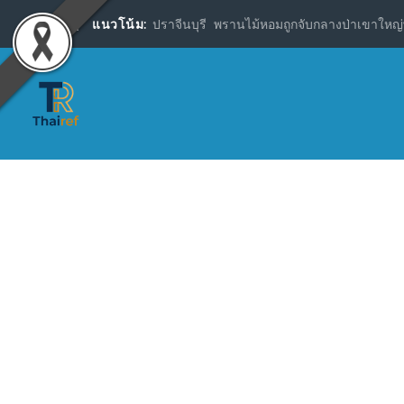
แนวโน้ม:
ปราจีนบุรี พรานไม้หอมถูกจับกลางป่าเขาใหญ่พ