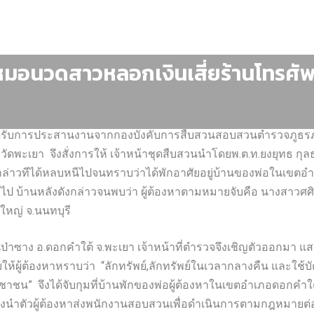
อนวดสาวหลอกเงินเสี่ยร้านโทรศัพท
เยาได้รับการประสานงานจากกองบังคับการสืบสวนสอบสวนตำรวจภูธร
วัดพะเยา จึงสั่งการให้ เจ้าหน้าชุดสืบสวนนำโดยพ.ต.ท.ยงยุทธ กุ
งกล่าวทีได้หลบหนีไปจนทราบว่าได้พักอาศัยอยู่บ้านของพ่อในเขตอำ
ป บ้านหลังดังกล่าวจนพบว่า ผู้ต้องหาตามหมายจับคือ นางสาวศศิณั
งใหญ่ จ.นนทบุรี
านป่าซาง อ.ดอกคำใต้ จ.พะเยา เจ้าหน้าที่ตำรวจจึงเชิญตัวออกมา แสด
ให้ผู้ต้องหาหราบว่า “ลักทรัพย์,ลักทรัพย์ในเวลากลางคืน และใช้บ
อประชาชน” จึงได้จับกุมที่บ้านพักของพ่อผู้ต้องหาในเขตอำเภอดอกค
งนำตัวผู้ต้องหาส่งพนักงานสอบสวนเพื่อดำเนินการตามกฎหมายต่