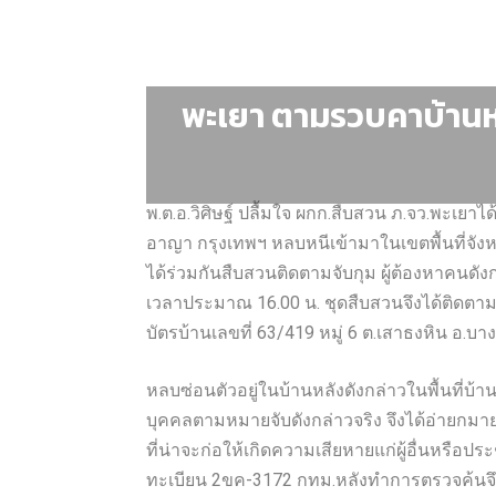
พะเยา ตามรวบคาบ้านหม
พ.ต.อ.วิศิษฐ์ ปลื้มใจ ผกก.สืบสวน ภ.จว.พะ
อาญา กรุงเทพฯ หลบหนีเข้ามาในเขตพื้นที่จังห
ได้ร่วมกันสืบสวนติดตามจับกุม ผู้ต้องหาคนดั
เวลาประมาณ 16.00 น. ชุดสืบสวนจึงได้ติดตามไ
บัตรบ้านเลขที่ 63/419 หมู่ 6 ต.เสาธงหิน อ.บา
หลบซ่อนตัวอยู่ในบ้านหลังดังกล่าวในพื้นที่บ้
บุคคลตามหมายจับดังกล่าวจริง จึงได้อ่ายกมาย
ที่น่าจะก่อให้เกิดความเสียหายแก่ผู้อื่นหรื
ทะเบียน 2ขค-3172 กทม.หลังทำการตรวจค้นจึ