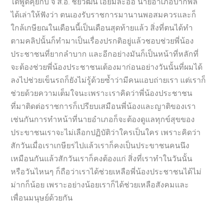
ได้พูดคุยกับ จ ส.อ. ชัยวัฒน์ เอี่ยมละออ นายอำเภอปากพลี
ได้เล่าให้ฟังว่า ตนเองรับราชการมานานพอสมควรและก็
ใกล้เกษียณในเดือนนี้เป็นเดือนสุดท้ายแล้ว สิ่งที่ตนได้ทำ
ตามคลิปนั้นก็ทำมาเป็นเรื่องปรกติอยู่แล้วชอบช่วยพี่น้อง
ประชาชนที่ยากลำบาก และอีกอย่างมันก็เป็นหน้าที่หลักที่
จะต้องช่วยพี่น้องประชาชนเต้องมาก่อนอย่างวันนั้นที่ผมได้
ลงไปช่วยเข็นรถก็ยังไม่รู้ด้วยซ้ำว่ามีคนแอบถ่ายเรา แต่เราก็
ช่วยด้วยความเต็มใจนะเพราะเราคิดว่าพี่น้องประชาชน
ที่มาติดต่อราชการก็เปรียบเสมือนพี่น้องและญาติของเรา
เช่นกันการทำหน้าที่นายอำเภอก็จะต้องดูแลทุกข์สุขของ
ประขาชนเราจะไม่เลือกปฏิบัติว่าใครเป็นใคร เพราะคิดว่า
สักวันเมื่อเราเกษียรไปแล้วเราก็คงเป็นประขาชนคนนึง
เหมือนกันแล้วสักวันเราก็คงต้องแก่ สิ่งที่เราทำในวันนั้น
หรือวันไหนๆ ก็ถือว่าเราได้ช่วยเหลือพี่น้องประชาชนได้ไม่
ม่ากก็น้อย เพราะอย่างน้อยเราก็ได้ช่วยเหลือสังคมและ
เพื่อนมนุษย์ด้วยกัน